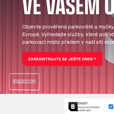
VE VAŠEM O
Objevte prověřená parkoviště a myčky
Evropě. Vyhledejte služby, které potřebu
parkovací místo předem v naší síti reze
ZAREGISTRUJTE SE JEŠTĚ DNES
SNAP
Rezervovatelné
parkování