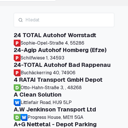
24 TOTAL Autohof Worrstadt
Sophie-Opel-Straße 4, 55286
24-Agip Autohof Homberg (Efze)
Schilfwiese 1, 34593
24-TOTAL Autohof Bad Rappenau
Buchäckerring 40, 74906
4 RATAI Transport GmbH Depot
Otto-Hahn-Straße 3, , 48268
A Clean Solution
Littlefair Road, HU9 5LP
A.W Jenkinson Transport Ltd
Progress House, ME11 5GA
A+G Nettetal - Depot Parking