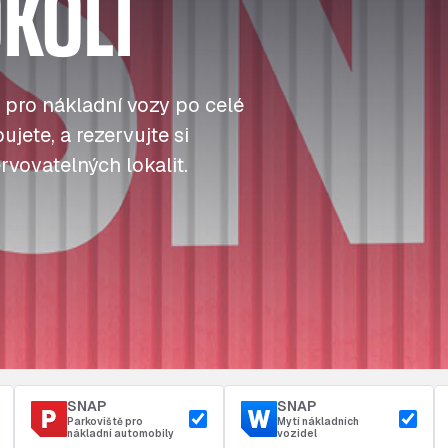
KOLÍ
J
J
J
Tankování
ú
ú
ú
Přístup a bezpečnost
Parkoviště u depa
t
t
t
 pro nákladní vozy po celé
jete, a rezervujte si
rvovatelných lokalit.
SNAP
SNAP
Parkoviště pro
Mytí nákladních
nákladní automobily
vozidel