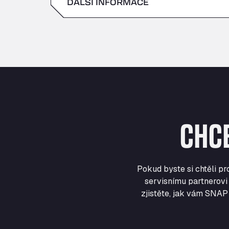
DALŠÍ INFORMACE
sobota
neděle
CHC
Pokud byste si chtěli p
servisnímu partnerovi 
zjistěte, jak vám SNAP 