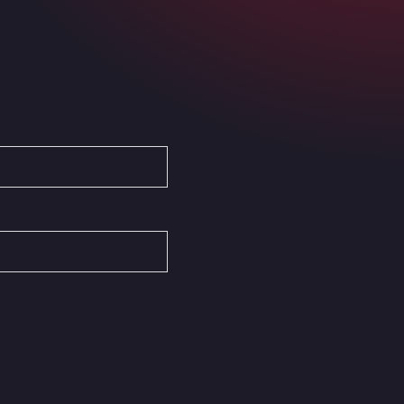
Ardleigh South Services
a120 westbound, CO77SL
Area 47 Hermanos Rico
Autovia A4 km 47, 28300
Area de Servicio Agetrans
Autovia del Mediterraneo , 30850
Area Servicio Galp Las Bovedas
Autovia 5 KM 405, 7, 06006
Area Servidiesel S L
Calle Migjorn No 6, 12539
Arluno Truck Village
Via per Turbigo 69, 20004
Asapjobs
Objazdowa 35, 99-300
Ashford International Truck Stop
Unit 14 Waterbrook Park, TN24 0FL
Ashford International Truck Wash -
R J Hawkins Ltd