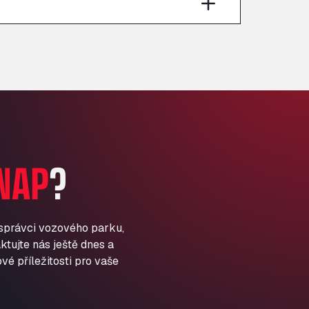
Anglia Motel
Washway Road, PE12 8LT
Anpol Sp. z o.o.
Ul. Torunska 147, 85884
Aqua Ariva GmbH
Marie-Curie-Straße 24, 68219
Aral Autohof Bockel
An der Autobahn 1, 27404
ARAL Autohof Bockenem
NAP
?
Oppelner Str. 1, 31167
ARAL Autohof Merklingen
Nellinger Str. 24, 89188
ARAL Autohof Preis
 správci vozového parku,
ktujte nás ještě dnes a
Schellweilerstraße 1, 66871
ARAL Tankstelle - XXL
vé příležitosti pro vaše
Truckwash.de GmbH
Obernburger Str. 127, 63811