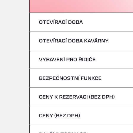
OTEVÍRACÍ DOBA
OTEVÍRACÍ DOBA KAVÁRNY
pondělí
úterý
VYBAVENÍ PRO ŘIDIČE
pondělí
středa
úterý
BEZPEČNOSTNÍ FUNKCE
Žádná chladírenská vozidla
čtvrtek
středa
CENY K REZERVACI (BEZ DPH)
Nebezpečná vozidla/ADR nejsou přijímán
pátek
čtvrtek
CENY (BEZ DPH)
sobota
pátek
neděle