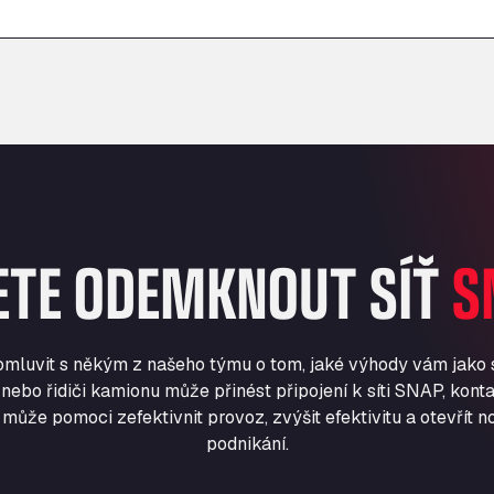
–
–
ETE ODEMKNOUT SÍŤ
S
romluvit s někým z našeho týmu o tom, jaké výhody vám jako
nebo řidiči kamionu může přinést připojení k síti SNAP, konta
může pomoci zefektivnit provoz, zvýšit efektivitu a otevřít no
podnikání.