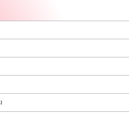
–
–
–
–
–
–
–
)
–
–
–
–