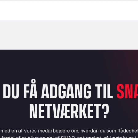
–
–
–
L DU FÅ ADGANG TIL
SN
NETVÆRKET?
e med en af vores medarbejdere om, hvordan du som flådechef