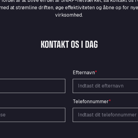
 fordel af at blive en del af SNAP-netværket, så kontakt os i 
d at strømline driften, øge effektiviteten og åbne op for nye
virksomhed.
KONTAKT OS I DAG
Efternavn
*
Telefonnummer
*