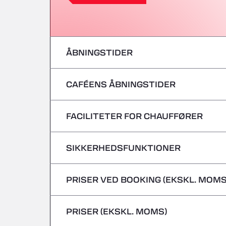
ÅBNINGSTIDER
CAFÉENS ÅBNINGSTIDER
mandag
tirsdag
FACILITETER FOR CHAUFFØRER
mandag
onsdag
tirsdag
SIKKERHEDSFUNKTIONER
Ingen kølebiler
torsdag
onsdag
PRISER VED BOOKING (EKSKL. MOMS
Farligt gods/ADR accepteres ikke
fredag
torsdag
PRISER (EKSKL. MOMS)
lørdag
fredag