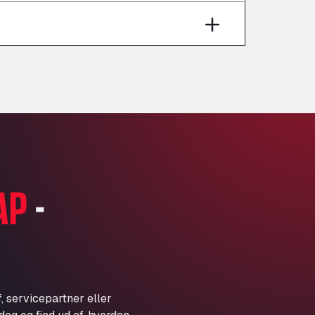
Aut A1 Exit 385, 01207
Anglia Motel
Washway Road, PE12 8LT
Anpol Sp. z o.o.
Ul. Torunska 147, 85884
Aqua Ariva GmbH
Marie-Curie-Straße 24, 68219
Aral Autohof Bockel
An der Autobahn 1, 27404
ARAL Autohof Bockenem
AP
-
Oppelner Str. 1, 31167
ARAL Autohof Merklingen
Nellinger Str. 24, 89188
ARAL Autohof Preis
Schellweilerstraße 1, 66871
ARAL Tankstelle - XXL
, servicepartner eller
Truckwash.de GmbH