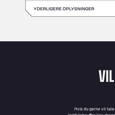
søndag
YDERLIGERE OPLYSNINGER
lørdag
søndag
VI
Hvis du gerne vil tal