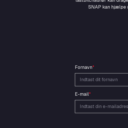
lastbilchauffør kan drage
SNAP kan hjælpe me
Fornavn
*
E-mail
*