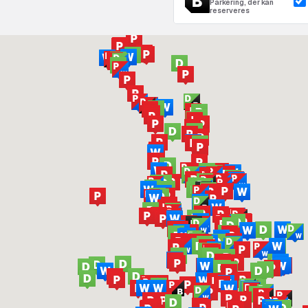
Parkering, der kan
reserveres