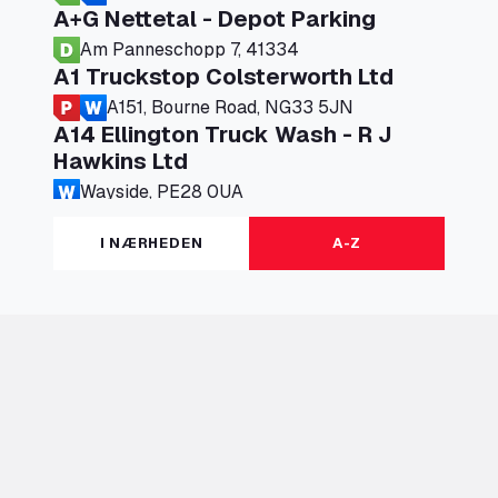
A+G Nettetal - Depot Parking
Am Panneschopp 7, 41334
A1 Truckstop Colsterworth Ltd
A151, Bourne Road, NG33 5JN
A14 Ellington Truck Wash - R J
Hawkins Ltd
Wayside, PE28 0UA
A19 Northbound Services (Exelby)
I NÆRHEDEN
A-Z
Ingleby Arncliffe, DL6 3JT
A19 Services North (Ron Perry)
A19 Services North, TS27 3HH
A19 Services South (Ron Perry)
A19 Services South, TS27 3HH
A19 Southbound Services (Exelby)
Ingleby Arncliffe, DL6 3LG
A2 Truck parking Echt
Oude Lakerweg 2, 6101