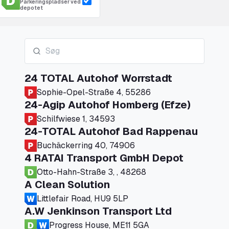
Parkeringspladser ved
depotet
24 TOTAL Autohof Worrstadt
Sophie-Opel-Straße 4, 55286
24-Agip Autohof Homberg (Efze)
Schilfwiese 1, 34593
24-TOTAL Autohof Bad Rappenau
Buchäckerring 40, 74906
4 RATAI Transport GmbH Depot
Otto-Hahn-Straße 3, , 48268
A Clean Solution
Littlefair Road, HU9 5LP
A.W Jenkinson Transport Ltd
Progress House, ME11 5GA