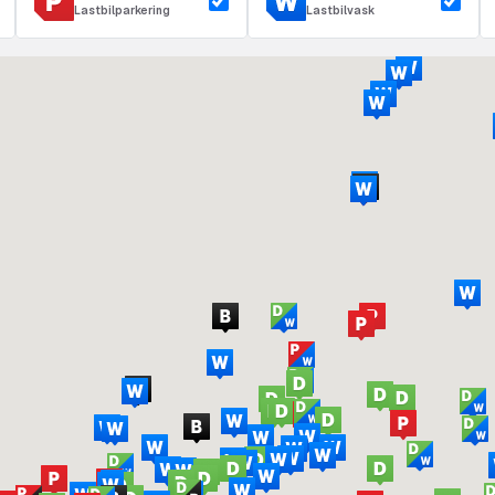
Lastbilparkering
Lastbilvask