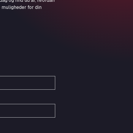
dag og find ud af, hvordan
Obernburger Str. 127, 63811
 muligheder for din
Ardleigh South Services
a120 westbound, CO77SL
Area 47 Hermanos Rico
Autovia A4 km 47, 28300
Area de Servicio Agetrans
Autovia del Mediterraneo , 30850
Area Servicio Galp Las Bovedas
Autovia 5 KM 405, 7, 06006
Area Servidiesel S L
Calle Migjorn No 6, 12539
Arluno Truck Village
Via per Turbigo 69, 20004
Asapjobs
Objazdowa 35, 99-300
Ashford International Truck Stop
Unit 14 Waterbrook Park, TN24 0FL