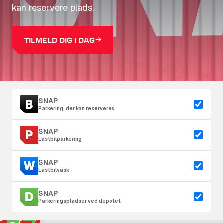
kan reservere plads.
TILMELD DIG I DAG
SNAP
Parkering, der kan reserveres
SNAP
Lastbilparkering
SNAP
Lastbilvask
SNAP
Parkeringspladser ved depotet