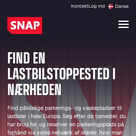
Kontakt
Log ind
Dansk
Åbn 
FIND EN
LASTBILSTOPPESTED I
NÆRHEDEN
Find pålidelige parkerings- og vaskepladser til
lastbiler i hele Europa. Søg efter de tjenester, du
har brug for, og reserver en parkeringsplads på
forhånd via vores netværk af steder, hvor man