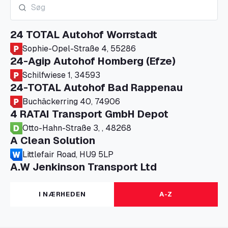
24 TOTAL Autohof Worrstadt
Sophie-Opel-Straße 4, 55286
24-Agip Autohof Homberg (Efze)
Schilfwiese 1, 34593
24-TOTAL Autohof Bad Rappenau
Buchäckerring 40, 74906
4 RATAI Transport GmbH Depot
Otto-Hahn-Straße 3, , 48268
A Clean Solution
Littlefair Road, HU9 5LP
A.W Jenkinson Transport Ltd
Progress House, ME11 5GA
A+G Nettetal - Depot Parking
I NÆRHEDEN
A-Z
Am Panneschopp 7, 41334
A1 Truckstop Colsterworth Ltd