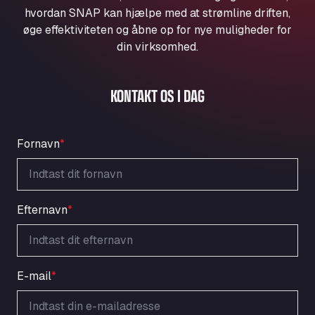
Aqua Ariva GmbH
hvordan SNAP kan hjælpe med at strømline driften,
øge effektiviteten og åbne op for nye muligheder for
Marie-Curie-Straße 24, 68219
Aral Autohof Bockel
din virksomhed.
An der Autobahn 1, 27404
ARAL Autohof Bockenem
KONTAKT OS I DAG
Oppelner Str. 1, 31167
ARAL Autohof Merklingen
Nellinger Str. 24, 89188
Fornavn
*
ARAL Autohof Preis
Schellweilerstraße 1, 66871
ARAL Tankstelle - XXL Truckwash.de
GmbH
Efternavn
*
Obernburger Str. 127, 63811
Ardleigh South Services
a120 westbound, CO77SL
E-mail
*
Area 47 Hermanos Rico
Autovia A4 km 47, 28300