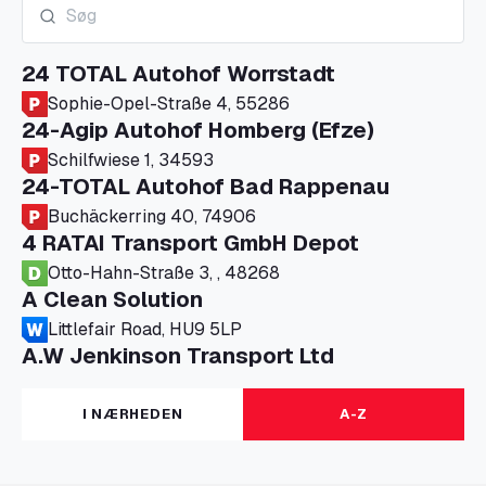
24 TOTAL Autohof Worrstadt
Sophie-Opel-Straße 4, 55286
24-Agip Autohof Homberg (Efze)
Schilfwiese 1, 34593
24-TOTAL Autohof Bad Rappenau
Buchäckerring 40, 74906
4 RATAI Transport GmbH Depot
Otto-Hahn-Straße 3, , 48268
A Clean Solution
Littlefair Road, HU9 5LP
A.W Jenkinson Transport Ltd
Progress House, ME11 5GA
A+G Nettetal - Depot Parking
I NÆRHEDEN
A-Z
Am Panneschopp 7, 41334
A1 Truckstop Colsterworth Ltd