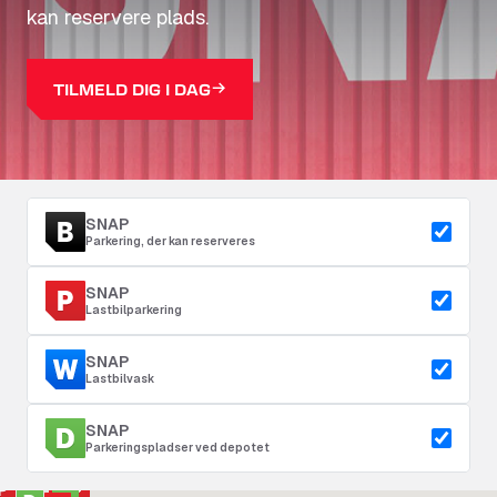
kan reservere plads.
TILMELD DIG I DAG
SNAP
Parkering, der kan reserveres
SNAP
Lastbilparkering
SNAP
Lastbilvask
SNAP
Parkeringspladser ved depotet