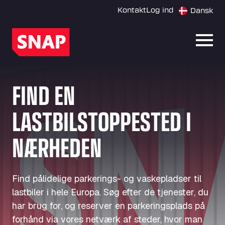
Kontakt
Log ind
Dansk
Åbn 
FIND EN
LASTBILSTOPPESTED I
NÆRHEDEN
Find pålidelige parkerings- og vaskepladser til
lastbiler i hele Europa. Søg efter de tjenester, du
har brug for, og reserver en parkeringsplads på
forhånd via vores netværk af steder, hvor man