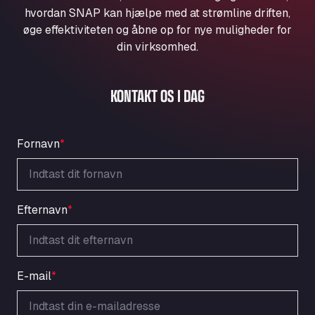
Aqua Ariva GmbH
hvordan SNAP kan hjælpe med at strømline driften,
øge effektiviteten og åbne op for nye muligheder for
Marie-Curie-Straße 24, 68219
Aral Autohof Bockel
din virksomhed.
An der Autobahn 1, 27404
ARAL Autohof Bockenem
KONTAKT OS I DAG
Oppelner Str. 1, 31167
ARAL Autohof Merklingen
Nellinger Str. 24, 89188
Fornavn
*
ARAL Autohof Preis
Schellweilerstraße 1, 66871
ARAL Tankstelle - XXL Truckwash.de
GmbH
Efternavn
*
Obernburger Str. 127, 63811
Ardleigh South Services
a120 westbound, CO77SL
E-mail
*
Area 47 Hermanos Rico
Autovia A4 km 47, 28300