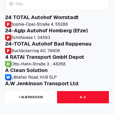
24 TOTAL Autohof Worrstadt
Sophie-Opel-Straße 4, 55286
24-Agip Autohof Homberg (Efze)
Schilfwiese 1, 34593
24-TOTAL Autohof Bad Rappenau
Buchäckerring 40, 74906
4 RATAI Transport GmbH Depot
Otto-Hahn-Straße 3, , 48268
A Clean Solution
Littlefair Road, HU9 5LP
A.W Jenkinson Transport Ltd
Progress House, ME11 5GA
A+G Nettetal - Depot Parking
I NÆRHEDEN
A-Z
Am Panneschopp 7, 41334
A1 Truckstop Colsterworth Ltd