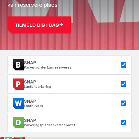
kan reservere plads.
TILMELD DIG I DAG
SNAP
Parkering, der kan reserveres
SNAP
Lastbilparkering
SNAP
Lastbilvask
SNAP
Parkeringspladser ved depotet