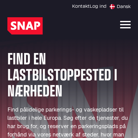
Kontakt
Log ind
Dansk
Åbn 
FIND EN
LASTBILSTOPPESTED I
NÆRHEDEN
Find pålidelige parkerings- og vaskepladser til
lastbiler i hele Europa. Søg efter de tjenester, du
har brug for, og reserver en parkeringsplads på
forhånd via vores netværk af steder, hvor man