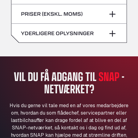
lørdag
–
Bühlwiesenweg 15, 72221
fredag
–
PRISER (EKSKL. MOMS)
All 4 Trucks
søndag
–
lørdag
–
Klaverbladstaat 21, 3560
American Truck Wash
YDERLIGERE OPLYSNINGER
søndag
–
Av. des Etats-Unis 90, 6041
Andamur Guarroman
Aut. A4 Salida 288 Pol. Ind. del Guadiel, 23210
Andamur La Junquera
AP7 Salida 2, C/ Bassegoda, 4, 17700
VIL DU FÅ ADGANG TIL
SNAP
-
Andamur Pamplona
NETVÆRKET?
A-15 Salida Imarcoain, 31119
Andamur San Roman II
Aut A1 Exit 385, 01207
Hvis du gerne vil tale med en af vores medarbejdere
Anglia Motel
om, hvordan du som flådechef, servicepartner eller
Washway Road, PE12 8LT
lastbilchauffør kan drage fordel af at blive en del af
Anpol Sp. z o.o.
SNAP-netværket, så kontakt os i dag og find ud af,
hvordan SNAP kan hjælpe med at strømline driften,
Ul. Torunska 147, 85884