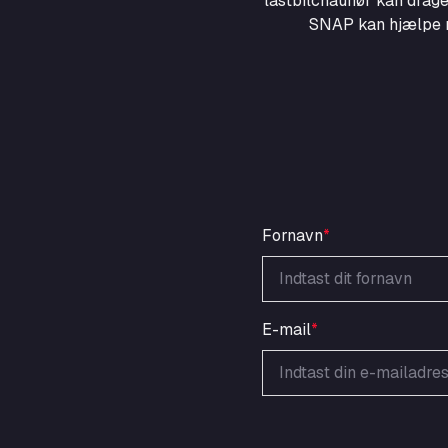
lastbilchauffør kan drage
SNAP kan hjælpe me
Fornavn
*
E-mail
*