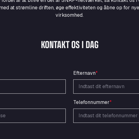
 fordel af at blive en del af SNAP-netværket, så kontakt os i 
d at strømline driften, øge effektiviteten og åbne op for nye
virksomhed.
KONTAKT OS I DAG
Efternavn
*
Telefonnummer
*