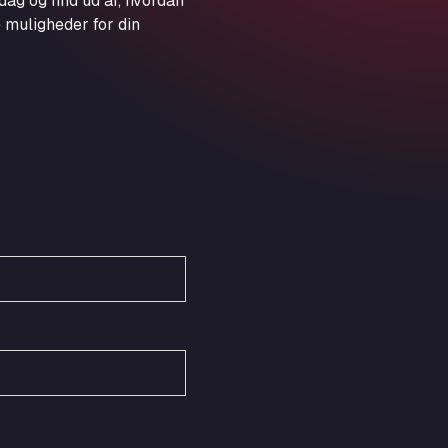
dag og find ud af, hvordan
Obernburger Str. 127, 63811
 muligheder for din
Ardleigh South Services
a120 westbound, CO77SL
Area 47 Hermanos Rico
Autovia A4 km 47, 28300
Area de Servicio Agetrans
Autovia del Mediterraneo , 30850
Area Servicio Galp Las Bovedas
Autovia 5 KM 405, 7, 06006
Area Servidiesel S L
Calle Migjorn No 6, 12539
Arluno Truck Village
Via per Turbigo 69, 20004
Asapjobs
Objazdowa 35, 99-300
Ashford International Truck Stop
Unit 14 Waterbrook Park, TN24 0FL