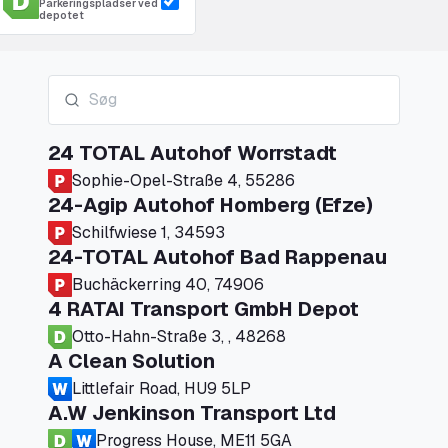
Parkeringspladser ved
depotet
24 TOTAL Autohof Worrstadt
Sophie-Opel-Straße 4, 55286
24-Agip Autohof Homberg (Efze)
Schilfwiese 1, 34593
24-TOTAL Autohof Bad Rappenau
Buchäckerring 40, 74906
4 RATAI Transport GmbH Depot
Otto-Hahn-Straße 3, , 48268
A Clean Solution
Littlefair Road, HU9 5LP
A.W Jenkinson Transport Ltd
Progress House, ME11 5GA