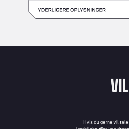
søndag
YDERLIGERE OPLYSNINGER
lørdag
søndag
VI
Hvis du gerne vil tal