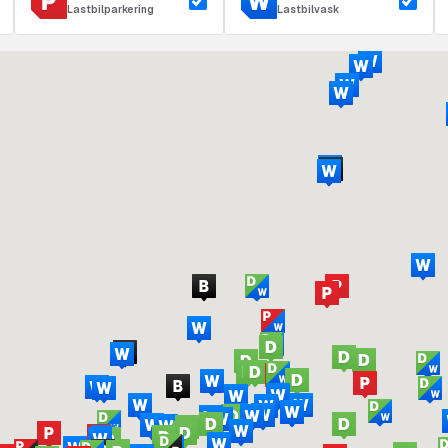
Lastbilparkering
Lastbilvask