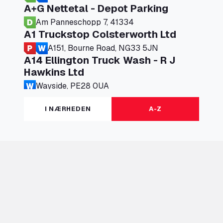
A+G Nettetal - Depot Parking
Am Panneschopp 7, 41334
A1 Truckstop Colsterworth Ltd
A151, Bourne Road, NG33 5JN
A14 Ellington Truck Wash - R J
Hawkins Ltd
Wayside, PE28 0UA
A19 Northbound Services (Exelby)
I NÆRHEDEN
A-Z
Ingleby Arncliffe, DL6 3JT
A19 Services North (Ron Perry)
A19 Services North, TS27 3HH
A19 Services South (Ron Perry)
A19 Services South, TS27 3HH
A19 Southbound Services (Exelby)
Ingleby Arncliffe, DL6 3LG
A2 Truck parking Echt
Oude Lakerweg 2, 6101