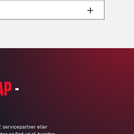
Aut A1 Exit 385, 01207
Anglia Motel
Washway Road, PE12 8LT
Anpol Sp. z o.o.
Ul. Torunska 147, 85884
Aqua Ariva GmbH
Marie-Curie-Straße 24, 68219
Aral Autohof Bockel
An der Autobahn 1, 27404
ARAL Autohof Bockenem
AP
-
Oppelner Str. 1, 31167
ARAL Autohof Merklingen
Nellinger Str. 24, 89188
ARAL Autohof Preis
Schellweilerstraße 1, 66871
ARAL Tankstelle - XXL
, servicepartner eller
Truckwash.de GmbH