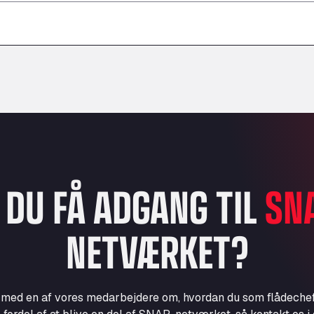
–
–
–
L DU FÅ ADGANG TIL
SN
NETVÆRKET?
e med en af vores medarbejdere om, hvordan du som flådechef