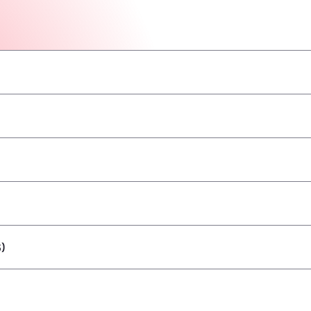
–
–
–
–
–
–
–
)
–
–
–
–