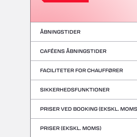
ÅBNINGSTIDER
CAFÉENS ÅBNINGSTIDER
mandag
tirsdag
FACILITETER FOR CHAUFFØRER
mandag
onsdag
tirsdag
SIKKERHEDSFUNKTIONER
Ingen kølebiler
torsdag
onsdag
PRISER VED BOOKING (EKSKL. MOMS
Farligt gods/ADR accepteres ikke
fredag
torsdag
PRISER (EKSKL. MOMS)
lørdag
fredag