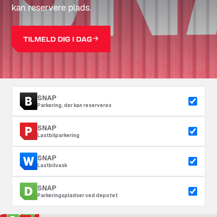
kan reservere plads.
TILMELD DIG I DAG
SNAP
Parkering, der kan reserveres
SNAP
Lastbilparkering
SNAP
Lastbilvask
SNAP
Parkeringspladser ved depotet