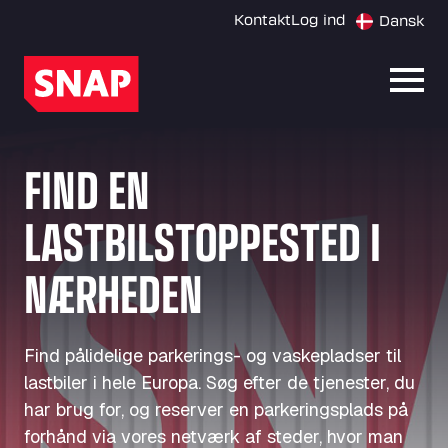
Kontakt
Log ind
Dansk
Åbn 
FIND EN
LASTBILSTOPPESTED I
NÆRHEDEN
Find pålidelige parkerings- og vaskepladser til
lastbiler i hele Europa. Søg efter de tjenester, du
har brug for, og reserver en parkeringsplads på
forhånd via vores netværk af steder, hvor man