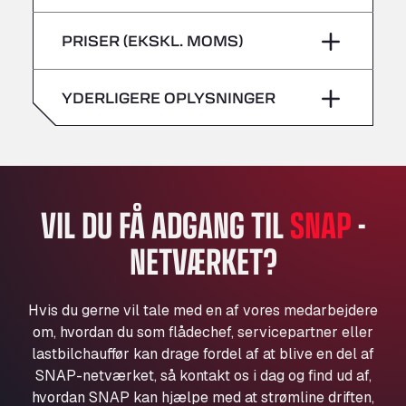
lørdag
–
Bühlwiesenweg 15, 72221
fredag
–
PRISER (EKSKL. MOMS)
All 4 Trucks
søndag
–
lørdag
–
Klaverbladstaat 21, 3560
American Truck Wash
YDERLIGERE OPLYSNINGER
søndag
–
Av. des Etats-Unis 90, 6041
Andamur Guarroman
Aut. A4 Salida 288 Pol. Ind. del Guadiel, 23210
Andamur La Junquera
AP7 Salida 2, C/ Bassegoda, 4, 17700
VIL DU FÅ ADGANG TIL
SNAP
-
Andamur Pamplona
NETVÆRKET?
A-15 Salida Imarcoain, 31119
Andamur San Roman II
Aut A1 Exit 385, 01207
Hvis du gerne vil tale med en af vores medarbejdere
Anglia Motel
om, hvordan du som flådechef, servicepartner eller
Washway Road, PE12 8LT
lastbilchauffør kan drage fordel af at blive en del af
Anpol Sp. z o.o.
SNAP-netværket, så kontakt os i dag og find ud af,
hvordan SNAP kan hjælpe med at strømline driften,
Ul. Torunska 147, 85884