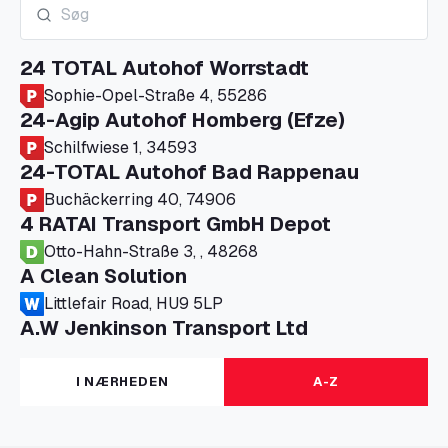
24 TOTAL Autohof Worrstadt
Sophie-Opel-Straße 4, 55286
24-Agip Autohof Homberg (Efze)
Schilfwiese 1, 34593
24-TOTAL Autohof Bad Rappenau
Buchäckerring 40, 74906
4 RATAI Transport GmbH Depot
Otto-Hahn-Straße 3, , 48268
A Clean Solution
Littlefair Road, HU9 5LP
A.W Jenkinson Transport Ltd
Progress House, ME11 5GA
A+G Nettetal - Depot Parking
I NÆRHEDEN
A-Z
Am Panneschopp 7, 41334
A1 Truckstop Colsterworth Ltd