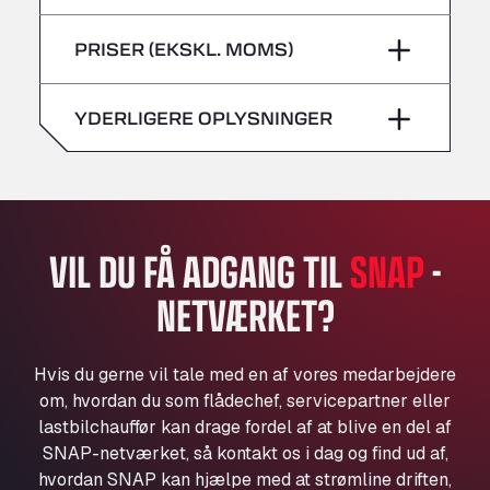
lørdag
–
Bühlwiesenweg 15, 72221
fredag
–
PRISER (EKSKL. MOMS)
All 4 Trucks
søndag
–
lørdag
–
Klaverbladstaat 21, 3560
American Truck Wash
YDERLIGERE OPLYSNINGER
søndag
–
Av. des Etats-Unis 90, 6041
Andamur Guarroman
Aut. A4 Salida 288 Pol. Ind. del Guadiel, 23210
Andamur La Junquera
AP7 Salida 2, C/ Bassegoda, 4, 17700
VIL DU FÅ ADGANG TIL
SNAP
-
Andamur Pamplona
NETVÆRKET?
A-15 Salida Imarcoain, 31119
Andamur San Roman II
Aut A1 Exit 385, 01207
Hvis du gerne vil tale med en af vores medarbejdere
Anglia Motel
om, hvordan du som flådechef, servicepartner eller
Washway Road, PE12 8LT
lastbilchauffør kan drage fordel af at blive en del af
Anpol Sp. z o.o.
SNAP-netværket, så kontakt os i dag og find ud af,
hvordan SNAP kan hjælpe med at strømline driften,
Ul. Torunska 147, 85884