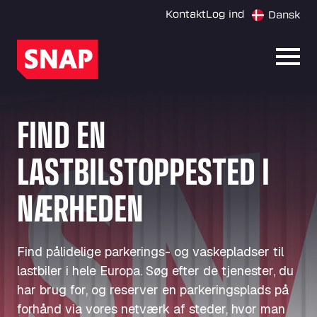
Kontakt
Log ind
Dansk
Åbn 
FIND EN
LASTBILSTOPPESTED I
NÆRHEDEN
Find pålidelige parkerings- og vaskepladser til
lastbiler i hele Europa. Søg efter de tjenester, du
har brug for, og reserver en parkeringsplads på
forhånd via vores netværk af steder, hvor man