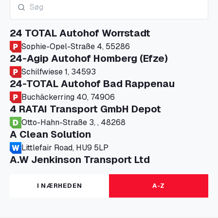
24 TOTAL Autohof Worrstadt
Sophie-Opel-Straße 4, 55286
24-Agip Autohof Homberg (Efze)
Schilfwiese 1, 34593
24-TOTAL Autohof Bad Rappenau
Buchäckerring 40, 74906
4 RATAI Transport GmbH Depot
Otto-Hahn-Straße 3, , 48268
A Clean Solution
Littlefair Road, HU9 5LP
A.W Jenkinson Transport Ltd
Progress House, ME11 5GA
A+G Nettetal - Depot Parking
I NÆRHEDEN
A-Z
Am Panneschopp 7, 41334
A1 Truckstop Colsterworth Ltd