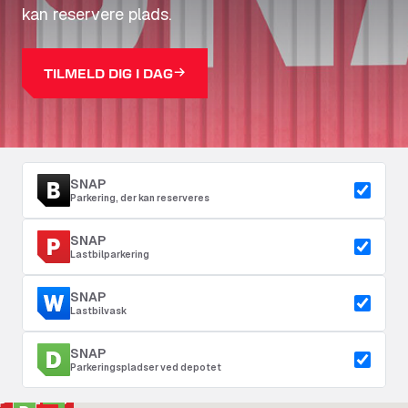
kan reservere plads.
TILMELD DIG I DAG
SNAP
Parkering, der kan reserveres
SNAP
Lastbilparkering
SNAP
Lastbilvask
SNAP
Parkeringspladser ved depotet