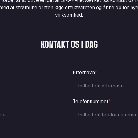
 fordel af at blive en del af SNAP-netværket, så kontakt os i 
d at strømline driften, øge effektiviteten og åbne op for nye
virksomhed.
KONTAKT OS I DAG
Efternavn
*
Telefonnummer
*