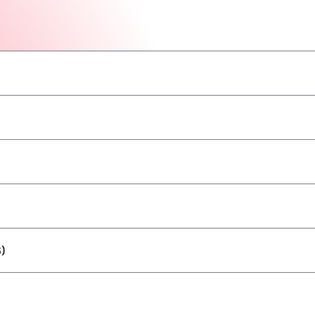
–
–
–
–
–
–
–
)
–
–
–
–