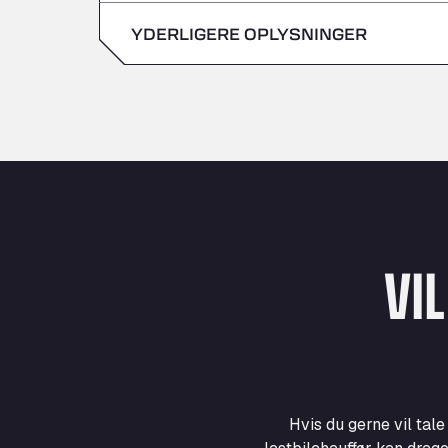
søndag
YDERLIGERE OPLYSNINGER
lørdag
søndag
VI
Hvis du gerne vil tal