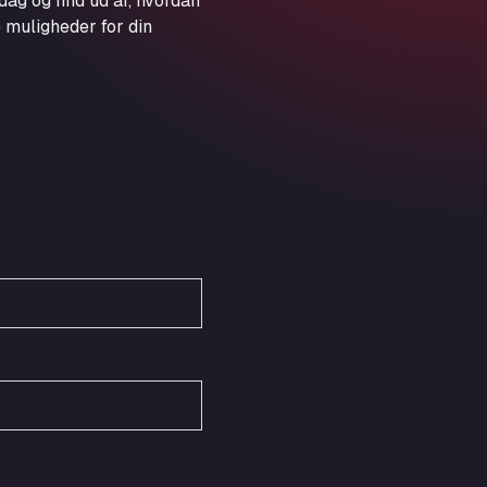
dag og find ud af, hvordan
Obernburger Str. 127, 63811
 muligheder for din
Ardleigh South Services
a120 westbound, CO77SL
Area 47 Hermanos Rico
Autovia A4 km 47, 28300
Area de Servicio Agetrans
Autovia del Mediterraneo , 30850
Area Servicio Galp Las Bovedas
Autovia 5 KM 405, 7, 06006
Area Servidiesel S L
Calle Migjorn No 6, 12539
Arluno Truck Village
Via per Turbigo 69, 20004
Asapjobs
Objazdowa 35, 99-300
Ashford International Truck Stop
Unit 14 Waterbrook Park, TN24 0FL