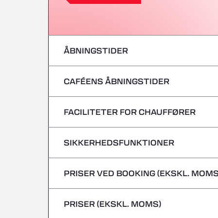
ÅBNINGSTIDER
CAFÉENS ÅBNINGSTIDER
mandag
tirsdag
FACILITETER FOR CHAUFFØRER
mandag
onsdag
tirsdag
SIKKERHEDSFUNKTIONER
Ingen kølebiler
torsdag
onsdag
PRISER VED BOOKING (EKSKL. MOMS
Farligt gods/ADR accepteres ikke
fredag
torsdag
PRISER (EKSKL. MOMS)
lørdag
fredag