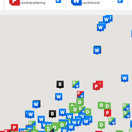
Lastbilparkering
Lastbilvask