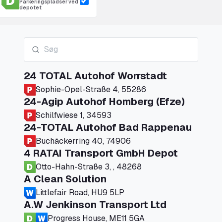
Parkeringspladser ved
depotet
24 TOTAL Autohof Worrstadt
Sophie-Opel-Straße 4, 55286
24-Agip Autohof Homberg (Efze)
Schilfwiese 1, 34593
24-TOTAL Autohof Bad Rappenau
Buchäckerring 40, 74906
4 RATAI Transport GmbH Depot
Otto-Hahn-Straße 3, , 48268
A Clean Solution
Littlefair Road, HU9 5LP
A.W Jenkinson Transport Ltd
Progress House, ME11 5GA