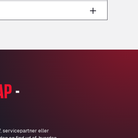
Aut A1 Exit 385, 01207
Anglia Motel
Washway Road, PE12 8LT
Anpol Sp. z o.o.
Ul. Torunska 147, 85884
Aqua Ariva GmbH
Marie-Curie-Straße 24, 68219
Aral Autohof Bockel
An der Autobahn 1, 27404
ARAL Autohof Bockenem
AP
-
Oppelner Str. 1, 31167
ARAL Autohof Merklingen
Nellinger Str. 24, 89188
ARAL Autohof Preis
Schellweilerstraße 1, 66871
ARAL Tankstelle - XXL
, servicepartner eller
Truckwash.de GmbH