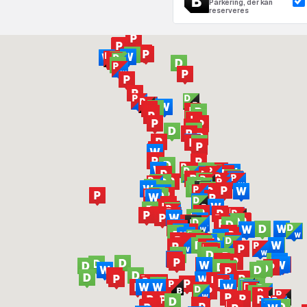
Parkering, der kan
reserveres