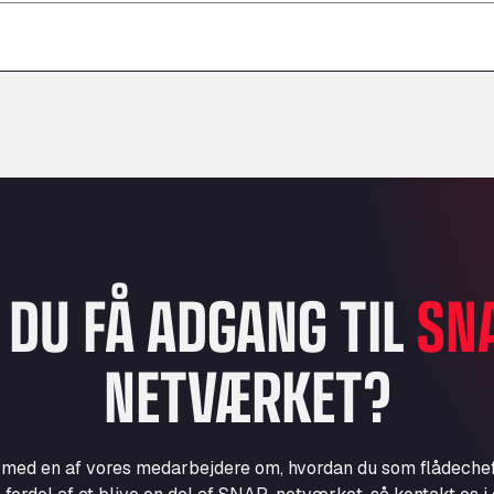
–
–
–
L DU FÅ ADGANG TIL
SN
NETVÆRKET?
e med en af vores medarbejdere om, hvordan du som flådechef