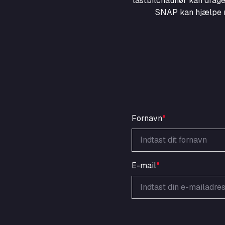
lastbilchauffør kan drage
SNAP kan hjælpe me
Fornavn
*
E-mail
*