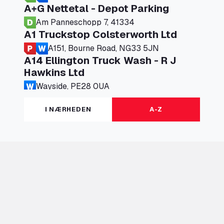
A+G Nettetal - Depot Parking
Am Panneschopp 7, 41334
A1 Truckstop Colsterworth Ltd
A151, Bourne Road, NG33 5JN
A14 Ellington Truck Wash - R J
Hawkins Ltd
Wayside, PE28 0UA
A19 Northbound Services (Exelby)
I NÆRHEDEN
A-Z
Ingleby Arncliffe, DL6 3JT
A19 Services North (Ron Perry)
A19 Services North, TS27 3HH
A19 Services South (Ron Perry)
A19 Services South, TS27 3HH
A19 Southbound Services (Exelby)
Ingleby Arncliffe, DL6 3LG
A2 Truck parking Echt
Oude Lakerweg 2, 6101