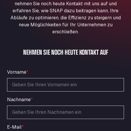
nehmen Sie noch heute Kontakt mit uns auf und
Aqua Ariva GmbH
erfahren Sie, wie SNAP dazu beitragen kann, Ihre
Marie-Curie-Straße 24, 68219
Abläufe zu optimieren, die Effizienz zu steigern und
Aral Autohof Bockel
neue Möglichkeiten für Ihr Unternehmen zu
An der Autobahn 1, 27404
erschließen.
ARAL Autohof Bockenem
Oppelner Str. 1, 31167
ARAL Autohof Merklingen
NEHMEN SIE NOCH HEUTE KONTAKT AUF
Nellinger Str. 24, 89188
ARAL Autohof Preis
Vorname
*
Schellweilerstraße 1, 66871
ARAL Tankstelle - XXL Truckwash.de
GmbH
Obernburger Str. 127, 63811
Nachname
*
Ardleigh South Services
a120 westbound, CO77SL
Area 47 Hermanos Rico
Autovia A4 km 47, 28300
E-Mail
*