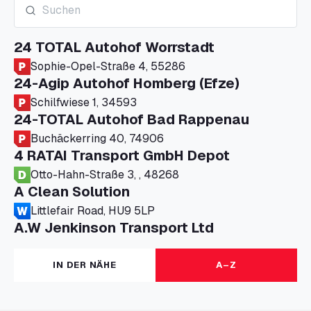
24 TOTAL Autohof Worrstadt
Sophie-Opel-Straße 4, 55286
24-Agip Autohof Homberg (Efze)
Schilfwiese 1, 34593
24-TOTAL Autohof Bad Rappenau
Buchäckerring 40, 74906
4 RATAI Transport GmbH Depot
Otto-Hahn-Straße 3, , 48268
A Clean Solution
Littlefair Road, HU9 5LP
A.W Jenkinson Transport Ltd
Progress House, ME11 5GA
A+G Nettetal - Depot Parking
IN DER NÄHE
A–Z
Am Panneschopp 7, 41334
A1 Truckstop Colsterworth Ltd