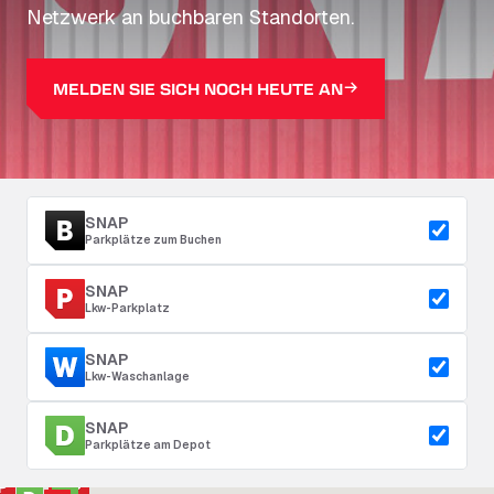
Netzwerk an buchbaren Standorten.
MELDEN SIE SICH NOCH HEUTE AN
SNAP
Parkplätze zum Buchen
SNAP
Lkw-Parkplatz
SNAP
Lkw-Waschanlage
SNAP
Parkplätze am Depot