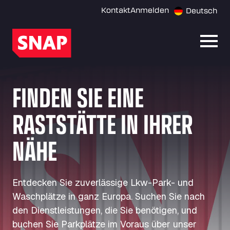
Kontakt
Anmelden
Deutsch
Menü 
FINDEN SIE EINE
RASTSTÄTTE IN IHRER
NÄHE
Entdecken Sie zuverlässige Lkw-Park- und
Waschplätze in ganz Europa. Suchen Sie nach
den Dienstleistungen, die Sie benötigen, und
buchen Sie Parkplätze im Voraus über unser