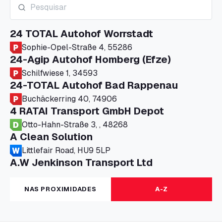
24 TOTAL Autohof Worrstadt
Sophie-Opel-Straße 4, 55286
24-Agip Autohof Homberg (Efze)
Schilfwiese 1, 34593
24-TOTAL Autohof Bad Rappenau
Buchäckerring 40, 74906
4 RATAI Transport GmbH Depot
Otto-Hahn-Straße 3, , 48268
A Clean Solution
Littlefair Road, HU9 5LP
A.W Jenkinson Transport Ltd
Progress House, ME11 5GA
A+G Nettetal - Depot Parking
NAS PROXIMIDADES
A-Z
Am Panneschopp 7, 41334
A1 Truckstop Colsterworth Ltd