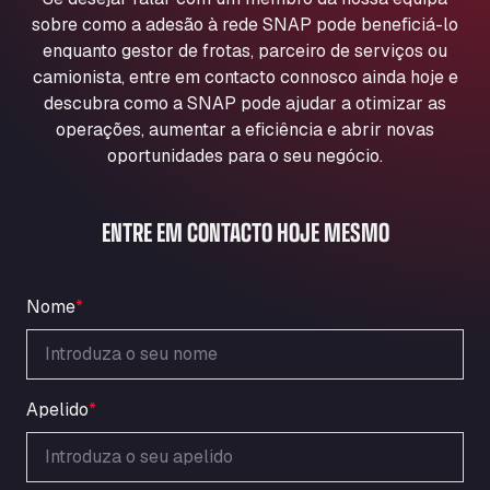
Aqua Ariva GmbH
sobre como a adesão à rede SNAP pode beneficiá-lo
Marie-Curie-Straße 24, 68219
enquanto gestor de frotas, parceiro de serviços ou
Aral Autohof Bockel
camionista, entre em contacto connosco ainda hoje e
descubra como a SNAP pode ajudar a otimizar as
An der Autobahn 1, 27404
ARAL Autohof Bockenem
operações, aumentar a eficiência e abrir novas
oportunidades para o seu negócio.
Oppelner Str. 1, 31167
ARAL Autohof Merklingen
Nellinger Str. 24, 89188
ENTRE EM CONTACTO HOJE MESMO
ARAL Autohof Preis
Schellweilerstraße 1, 66871
ARAL Tankstelle - XXL Truckwash.de
Nome
*
GmbH
Obernburger Str. 127, 63811
Ardleigh South Services
Apelido
*
a120 westbound, CO77SL
Area 47 Hermanos Rico
Autovia A4 km 47, 28300