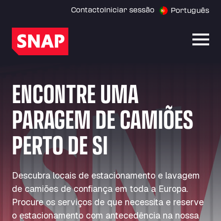
Contacto
Iniciar sessão
Português
Abrir
ENCONTRE UMA
PARAGEM DE CAMIÕES
PERTO DE SI
Descubra locais de estacionamento e lavagem
de camiões de confiança em toda a Europa.
Procure os serviços de que necessita e reserve
o estacionamento com antecedência na nossa