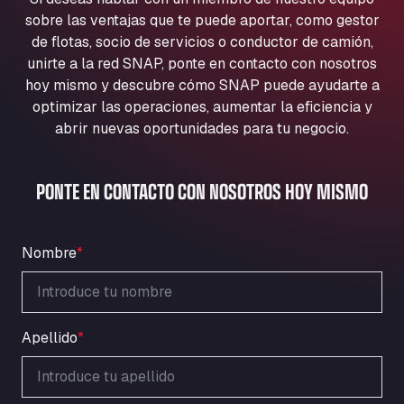
Aqua Ariva GmbH
sobre las ventajas que te puede aportar, como gestor
Marie-Curie-Straße 24, 68219
de flotas, socio de servicios o conductor de camión,
Aral Autohof Bockel
unirte a la red SNAP, ponte en contacto con nosotros
hoy mismo y descubre cómo SNAP puede ayudarte a
An der Autobahn 1, 27404
ARAL Autohof Bockenem
optimizar las operaciones, aumentar la eficiencia y
abrir nuevas oportunidades para tu negocio.
Oppelner Str. 1, 31167
ARAL Autohof Merklingen
Nellinger Str. 24, 89188
PONTE EN CONTACTO CON NOSOTROS HOY MISMO
ARAL Autohof Preis
Schellweilerstraße 1, 66871
ARAL Tankstelle - XXL Truckwash.de
Nombre
*
GmbH
Obernburger Str. 127, 63811
Ardleigh South Services
Apellido
*
a120 westbound, CO77SL
Area 47 Hermanos Rico
Autovia A4 km 47, 28300