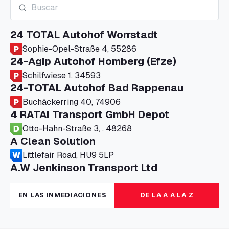
24 TOTAL Autohof Worrstadt
Sophie-Opel-Straße 4, 55286
24-Agip Autohof Homberg (Efze)
Schilfwiese 1, 34593
24-TOTAL Autohof Bad Rappenau
Buchäckerring 40, 74906
4 RATAI Transport GmbH Depot
Otto-Hahn-Straße 3, , 48268
A Clean Solution
Littlefair Road, HU9 5LP
A.W Jenkinson Transport Ltd
Progress House, ME11 5GA
A+G Nettetal - Depot Parking
EN LAS INMEDIACIONES
DE LA A A LA Z
Am Panneschopp 7, 41334
A1 Truckstop Colsterworth Ltd