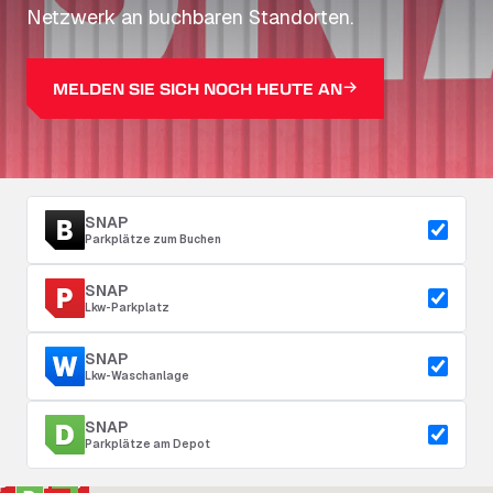
Netzwerk an buchbaren Standorten.
MELDEN SIE SICH NOCH HEUTE AN
SNAP
Parkplätze zum Buchen
SNAP
Lkw-Parkplatz
SNAP
Lkw-Waschanlage
SNAP
Parkplätze am Depot