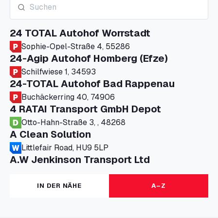
24 TOTAL Autohof Worrstadt
Sophie-Opel-Straße 4, 55286
24-Agip Autohof Homberg (Efze)
Schilfwiese 1, 34593
24-TOTAL Autohof Bad Rappenau
Buchäckerring 40, 74906
4 RATAI Transport GmbH Depot
Otto-Hahn-Straße 3, , 48268
A Clean Solution
Littlefair Road, HU9 5LP
A.W Jenkinson Transport Ltd
Progress House, ME11 5GA
A+G Nettetal - Depot Parking
IN DER NÄHE
A–Z
Am Panneschopp 7, 41334
A1 Truckstop Colsterworth Ltd