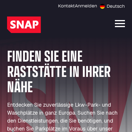
Kontakt
Anmelden
Deutsch
Menü 
FINDEN SIE EINE
RASTSTÄTTE IN IHRER
NÄHE
Entdecken Sie zuverlässige Lkw-Park- und
Waschplätze in ganz Europa. Suchen Sie nach
den Dienstleistungen, die Sie benötigen, und
buchen Sie Parkplätze im Voraus über unser