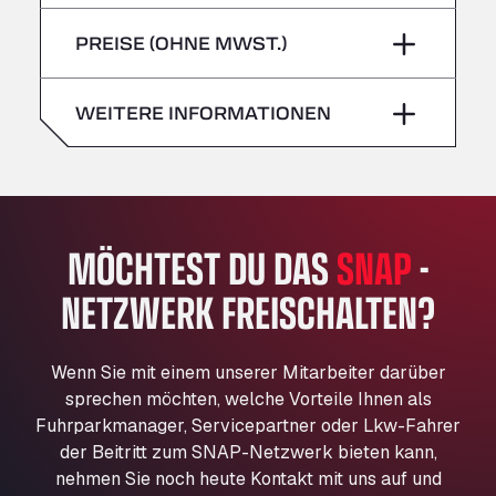
Freitag
–
Bühlwiesenweg 15, 72221
Sonntag
–
PREISE (OHNE MWST.)
All 4 Trucks
Samstag
–
Klaverbladstaat 21, 3560
American Truck Wash
Sonntag
–
WEITERE INFORMATIONEN
Av. des Etats-Unis 90, 6041
Andamur Guarroman
Aut. A4 Salida 288 Pol. Ind. del Guadiel, 23210
Andamur La Junquera
MÖCHTEST DU DAS
SNAP
-
AP7 Salida 2, C/ Bassegoda, 4, 17700
Andamur Pamplona
NETZWERK FREISCHALTEN?
A-15 Salida Imarcoain, 31119
Andamur San Roman II
Aut A1 Exit 385, 01207
Wenn Sie mit einem unserer Mitarbeiter darüber
Anglia Motel
sprechen möchten, welche Vorteile Ihnen als
Fuhrparkmanager, Servicepartner oder Lkw-Fahrer
Washway Road, PE12 8LT
der Beitritt zum SNAP-Netzwerk bieten kann,
Anpol Sp. z o.o.
nehmen Sie noch heute Kontakt mit uns auf und
Ul. Torunska 147, 85884