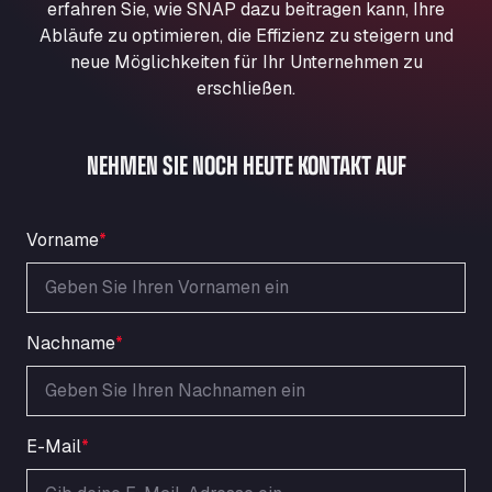
erfahren Sie, wie SNAP dazu beitragen kann, Ihre
Aqua Ariva GmbH
Abläufe zu optimieren, die Effizienz zu steigern und
Marie-Curie-Straße 24, 68219
neue Möglichkeiten für Ihr Unternehmen zu
Aral Autohof Bockel
erschließen.
An der Autobahn 1, 27404
ARAL Autohof Bockenem
NEHMEN SIE NOCH HEUTE KONTAKT AUF
Oppelner Str. 1, 31167
ARAL Autohof Merklingen
Nellinger Str. 24, 89188
Vorname
*
ARAL Autohof Preis
Schellweilerstraße 1, 66871
ARAL Tankstelle - XXL Truckwash.de
GmbH
Nachname
*
Obernburger Str. 127, 63811
Ardleigh South Services
a120 westbound, CO77SL
Area 47 Hermanos Rico
E-Mail
*
Autovia A4 km 47, 28300