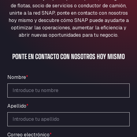
Aqua Ariva GmbH
de flotas, socio de servicios o conductor de camión,
unirte a la red SNAP, ponte en contacto con nosotros
Marie-Curie-Straße 24, 68219
Aral Autohof Bockel
hoy mismo y descubre cómo SNAP puede ayudarte a
optimizar las operaciones, aumentar la eficiencia y
An der Autobahn 1, 27404
abrir nuevas oportunidades para tu negocio.
ARAL Autohof Bockenem
Oppelner Str. 1, 31167
ARAL Autohof Merklingen
PONTE EN CONTACTO CON NOSOTROS HOY MISMO
Nellinger Str. 24, 89188
ARAL Autohof Preis
Schellweilerstraße 1, 66871
Nombre
*
ARAL Tankstelle - XXL Truckwash.de
GmbH
Obernburger Str. 127, 63811
Apellido
*
Ardleigh South Services
a120 westbound, CO77SL
Area 47 Hermanos Rico
Autovia A4 km 47, 28300
Correo electrónico
*