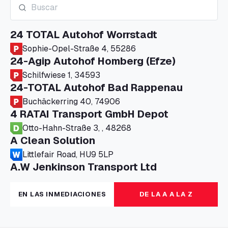
24 TOTAL Autohof Worrstadt
Sophie-Opel-Straße 4, 55286
24-Agip Autohof Homberg (Efze)
Schilfwiese 1, 34593
24-TOTAL Autohof Bad Rappenau
Buchäckerring 40, 74906
4 RATAI Transport GmbH Depot
Otto-Hahn-Straße 3, , 48268
A Clean Solution
Littlefair Road, HU9 5LP
A.W Jenkinson Transport Ltd
Progress House, ME11 5GA
A+G Nettetal - Depot Parking
EN LAS INMEDIACIONES
DE LA A A LA Z
Am Panneschopp 7, 41334
A1 Truckstop Colsterworth Ltd