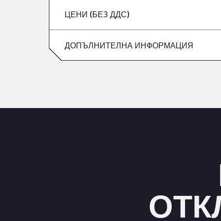
ЦЕНИ (БЕЗ ДДС)
събота
петък
неделя
ДОПЪЛНИТЕЛНА ИНФОРМАЦИЯ
събота
неделя
ОТК