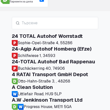
Паркинги за депа
24 TOTAL Autohof Worrstadt
Sophie-Opel-Straße 4, 55286
24-Agip Autohof Homberg (Efze)
Schilfwiese 1, 34593
24-TOTAL Autohof Bad Rappenau
Buchäckerring 40, 74906
4 RATAI Transport GmbH Depot
Otto-Hahn-Straße 3, , 48268
A Clean Solution
Littlefair Road, HU9 5LP
A.W Jenkinson Transport Ltd
Progress House, ME11 5GA