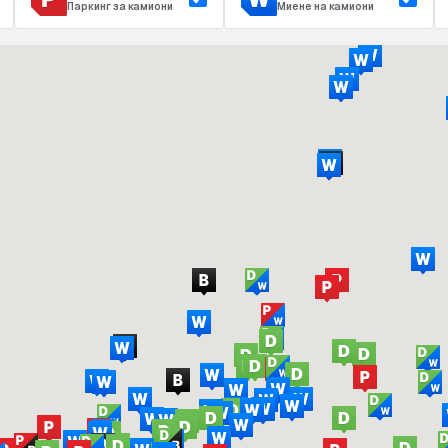
Паркинг за камиони
Миене на камиони