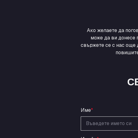
Ако желаете да пого
може да ви донесе 
свържете се с нас още 
повишите
С
Име
*