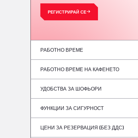
РЕГИСТРИРАЙ СЕ
РАБОТНО ВРЕМЕ
РАБОТНО ВРЕМЕ НА КАФЕНЕТО
понеделник
вторник
УДОБСТВА ЗА ШОФЬОРИ
понеделник
сряда
вторник
ФУНКЦИИ ЗА СИГУРНОСТ
Без хладилни автомобили
четвъртък
сряда
ЦЕНИ ЗА РЕЗЕРВАЦИЯ (БЕЗ ДДС)
Не се приемат опасни превозни средст
петък
четвъртък