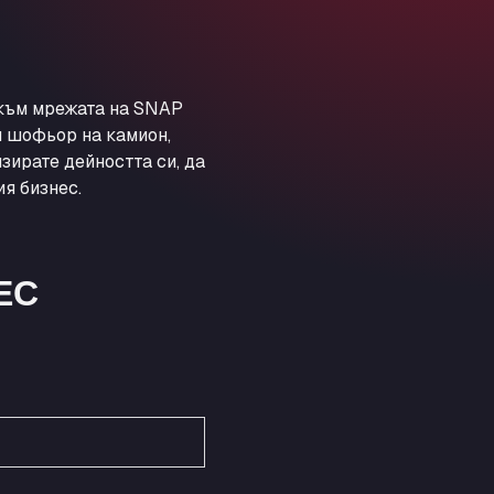
Obernburger Str. 127, 63811
Ardleigh South Services
a120 westbound, CO77SL
Area 47 Hermanos Rico
 към мрежата на SNAP
Autovia A4 km 47, 28300
и шофьор на камион,
Area de Servicio Agetrans
зирате дейността си, да
Autovia del Mediterraneo , 30850
я бизнес.
Area Servicio Galp Las Bovedas
Autovia 5 KM 405, 7, 06006
Area Servidiesel S L
ЕС
Calle Migjorn No 6, 12539
Arluno Truck Village
Via per Turbigo 69, 20004
Asapjobs
Objazdowa 35, 99-300
Ashford International Truck Stop
Unit 14 Waterbrook Park, TN24 0FL
Ashford International Truck Wash -