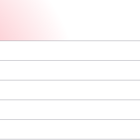
–
–
–
–
–
–
–
ва/ADR
–
–