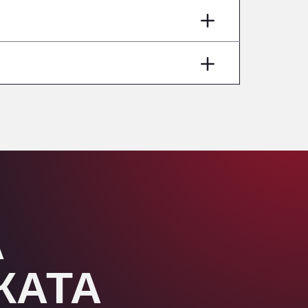
Aut A1 Exit 385, 01207
Anglia Motel
Washway Road, PE12 8LT
Anpol Sp. z o.o.
Ul. Torunska 147, 85884
Aqua Ariva GmbH
Marie-Curie-Straße 24, 68219
Aral Autohof Bockel
An der Autobahn 1, 27404
ARAL Autohof Bockenem
Oppelner Str. 1, 31167
ARAL Autohof Merklingen
А
Nellinger Str. 24, 89188
ARAL Autohof Preis
Schellweilerstraße 1, 66871
ЖАТА
ARAL Tankstelle - XXL
Truckwash.de GmbH