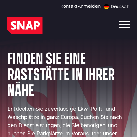
Kontakt
Anmelden
Deutsch
Menü 
FINDEN SIE EINE
RASTSTÄTTE IN IHRER
NÄHE
Entdecken Sie zuverlässige Lkw-Park- und
Waschplätze in ganz Europa. Suchen Sie nach
den Dienstleistungen, die Sie benötigen, und
buchen Sie Parkplätze im Voraus über unser