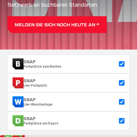
Netzwerk an buchbaren Standorten.
MELDEN SIE SICH NOCH HEUTE AN
SNAP
Parkplätze zum Buchen
SNAP
Lkw-Parkplatz
SNAP
Lkw-Waschanlage
SNAP
Parkplätze am Depot