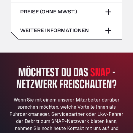
Freitag
–
Bühlwiesenweg 15, 72221
Sonntag
–
PREISE (OHNE MWST.)
All 4 Trucks
Samstag
–
Klaverbladstaat 21, 3560
American Truck Wash
Sonntag
–
WEITERE INFORMATIONEN
Av. des Etats-Unis 90, 6041
Andamur Guarroman
Aut. A4 Salida 288 Pol. Ind. del Guadiel, 23210
Andamur La Junquera
MÖCHTEST DU DAS
SNAP
-
AP7 Salida 2, C/ Bassegoda, 4, 17700
Andamur Pamplona
NETZWERK FREISCHALTEN?
A-15 Salida Imarcoain, 31119
Andamur San Roman II
Aut A1 Exit 385, 01207
Wenn Sie mit einem unserer Mitarbeiter darüber
Anglia Motel
sprechen möchten, welche Vorteile Ihnen als
Fuhrparkmanager, Servicepartner oder Lkw-Fahrer
Washway Road, PE12 8LT
der Beitritt zum SNAP-Netzwerk bieten kann,
Anpol Sp. z o.o.
nehmen Sie noch heute Kontakt mit uns auf und
Ul. Torunska 147, 85884