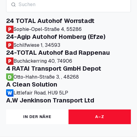
24 TOTAL Autohof Worrstadt
Sophie-Opel-Straße 4, 55286
24-Agip Autohof Homberg (Efze)
Schilfwiese 1, 34593
24-TOTAL Autohof Bad Rappenau
Buchäckerring 40, 74906
4 RATAI Transport GmbH Depot
Otto-Hahn-Straße 3, , 48268
A Clean Solution
Littlefair Road, HU9 5LP
A.W Jenkinson Transport Ltd
Progress House, ME11 5GA
A+G Nettetal - Depot Parking
IN DER NÄHE
A–Z
Am Panneschopp 7, 41334
A1 Truckstop Colsterworth Ltd