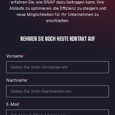
erfahren Sie, wie SNAP dazu beitragen kann, Ihre
Aqua Ariva GmbH
Abläufe zu optimieren, die Effizienz zu steigern und
Marie-Curie-Straße 24, 68219
neue Möglichkeiten für Ihr Unternehmen zu
Aral Autohof Bockel
erschließen.
An der Autobahn 1, 27404
ARAL Autohof Bockenem
NEHMEN SIE NOCH HEUTE KONTAKT AUF
Oppelner Str. 1, 31167
ARAL Autohof Merklingen
Nellinger Str. 24, 89188
Vorname
*
ARAL Autohof Preis
Schellweilerstraße 1, 66871
ARAL Tankstelle - XXL Truckwash.de
GmbH
Nachname
*
Obernburger Str. 127, 63811
Ardleigh South Services
a120 westbound, CO77SL
Area 47 Hermanos Rico
E-Mail
*
Autovia A4 km 47, 28300