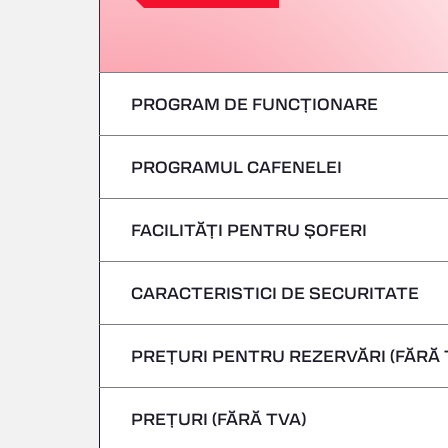
PROGRAM DE FUNCȚIONARE
PROGRAMUL CAFENELEI
Luni
marți
FACILITĂȚI PENTRU ȘOFERI
Luni
Miercuri
marți
CARACTERISTICI DE SECURITATE
Fără vehicule frigorifice
joi
Miercuri
PREȚURI PENTRU REZERVĂRI (FĂRĂ 
Nu se acceptă vehicule care transportă m
Vineri
joi
PREȚURI (FĂRĂ TVA)
Sâmbătă
Vineri