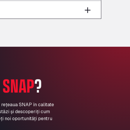
Aut A1 Exit 385, 01207
Anglia Motel
Washway Road, PE12 8LT
Anpol Sp. z o.o.
Ul. Torunska 147, 85884
Aqua Ariva GmbH
Marie-Curie-Straße 24, 68219
Aral Autohof Bockel
An der Autobahn 1, 27404
ARAL Autohof Bockenem
A
SNAP
?
Oppelner Str. 1, 31167
ARAL Autohof Merklingen
Nellinger Str. 24, 89188
ARAL Autohof Preis
a rețeaua SNAP în calitate
stăzi și descoperiți cum
Schellweilerstraße 1, 66871
ARAL Tankstelle - XXL
ți noi oportunități pentru
Truckwash.de GmbH