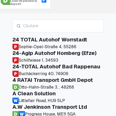
Locuri de parcare la
depozit
24 TOTAL Autohof Worrstadt
Sophie-Opel-Straße 4, 55286
24-Agip Autohof Homberg (Efze)
Schilfwiese 1, 34593
24-TOTAL Autohof Bad Rappenau
Buchäckerring 40, 74906
4 RATAI Transport GmbH Depot
Otto-Hahn-Straße 3, , 48268
A Clean Solution
Littlefair Road, HU9 5LP
A.W Jenkinson Transport Ltd
Progress House, ME11 5GA