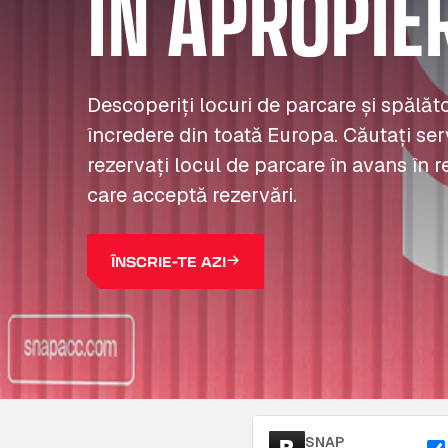
ÎN APROPIE
Descoperiți locuri de parcare și spălă
încredere din toată Europa. Căutați serv
rezervați locul de parcare în avans în r
care acceptă rezervări.
ÎNSCRIE-TE AZI
SNAP