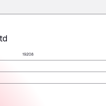
td
19208