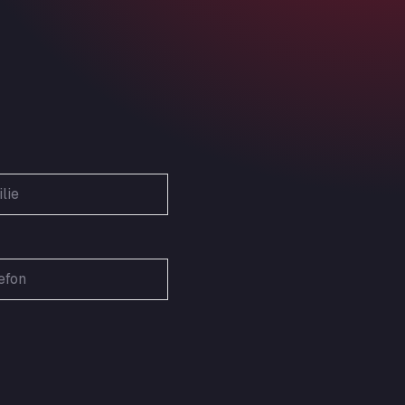
Obernburger Str. 127, 63811
Ardleigh South Services
a120 westbound, CO77SL
Area 47 Hermanos Rico
Autovia A4 km 47, 28300
Area de Servicio Agetrans
Autovia del Mediterraneo , 30850
Area Servicio Galp Las Bovedas
Autovia 5 KM 405, 7, 06006
Area Servidiesel S L
Calle Migjorn No 6, 12539
Arluno Truck Village
Via per Turbigo 69, 20004
Asapjobs
Objazdowa 35, 99-300
Ashford International Truck Stop
Unit 14 Waterbrook Park, TN24 0FL