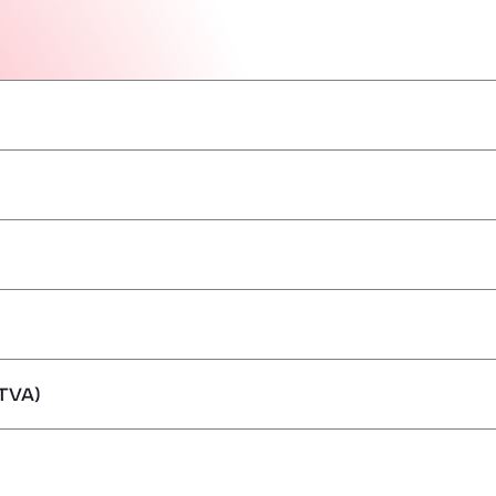
–
–
–
–
–
–
–
TVA)
ărfuri periculoase/ADR
–
–
–
–