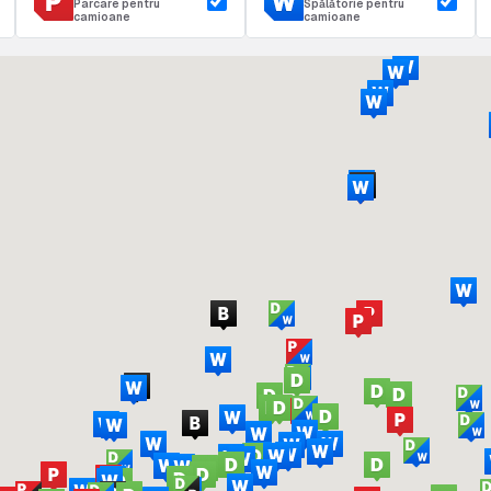
Parcare pentru
Spălătorie pentru
camioane
camioane