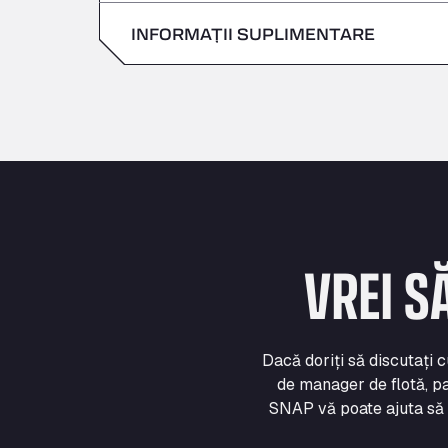
Duminică
INFORMAȚII SUPLIMENTARE
Sâmbătă
Duminică
VREI S
Dacă doriți să discutați 
de manager de flotă, pa
SNAP vă poate ajuta să vă