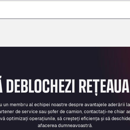
–
–
–
Ă DEBLOCHEZI REȚEAU
cu un membru al echipei noastre despre avantajele aderării l
rtener de service sau șofer de camion, contactați-ne chiar a
 optimizați operațiunile, să creșteți eficiența și să deschide
afacerea dumneavoastră.