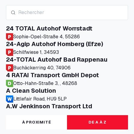
24 TOTAL Autohof Worrstadt
Sophie-Opel-Straße 4, 55286
24-Agip Autohof Homberg (Efze)
Schilfwiese 1, 34593
24-TOTAL Autohof Bad Rappenau
Buchäckerring 40, 74906
4 RATAI Transport GmbH Depot
Otto-Hahn-Straße 3, , 48268
A Clean Solution
Littlefair Road, HU9 5LP
A.W Jenkinson Transport Ltd
Progress House, ME11 5GA
A+G Nettetal - Depot Parking
À PROXIMITÉ
DE A À Z
Am Panneschopp 7, 41334