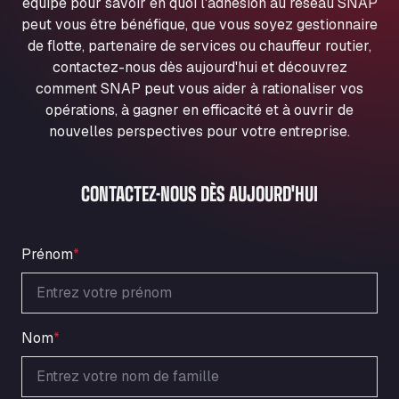
équipe pour savoir en quoi l'adhésion au réseau SNAP
Ul. Torunska 147, 85884
peut vous être bénéfique, que vous soyez gestionnaire
Aqua Ariva GmbH
de flotte, partenaire de services ou chauffeur routier,
Marie-Curie-Straße 24, 68219
contactez-nous dès aujourd'hui et découvrez
Aral Autohof Bockel
comment SNAP peut vous aider à rationaliser vos
An der Autobahn 1, 27404
opérations, à gagner en efficacité et à ouvrir de
ARAL Autohof Bockenem
nouvelles perspectives pour votre entreprise.
Oppelner Str. 1, 31167
ARAL Autohof Merklingen
CONTACTEZ-NOUS DÈS AUJOURD'HUI
Nellinger Str. 24, 89188
ARAL Autohof Preis
Schellweilerstraße 1, 66871
Prénom
*
ARAL Tankstelle - XXL Truckwash.de
GmbH
Obernburger Str. 127, 63811
Ardleigh South Services
Nom
*
a120 westbound, CO77SL
Area 47 Hermanos Rico