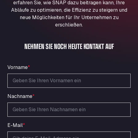
erfahren Sie, wie SNAP dazu beitragen kann, Ihre
Aqua Ariva GmbH
Abläufe zu optimieren, die Effizienz zu steigern und
Marie-Curie-Straße 24, 68219
neue Möglichkeiten für Ihr Unternehmen zu
Aral Autohof Bockel
erschließen.
An der Autobahn 1, 27404
ARAL Autohof Bockenem
NEHMEN SIE NOCH HEUTE KONTAKT AUF
Oppelner Str. 1, 31167
ARAL Autohof Merklingen
Nellinger Str. 24, 89188
Vorname
*
ARAL Autohof Preis
Schellweilerstraße 1, 66871
ARAL Tankstelle - XXL Truckwash.de
GmbH
Nachname
*
Obernburger Str. 127, 63811
Ardleigh South Services
a120 westbound, CO77SL
Area 47 Hermanos Rico
E-Mail
*
Autovia A4 km 47, 28300