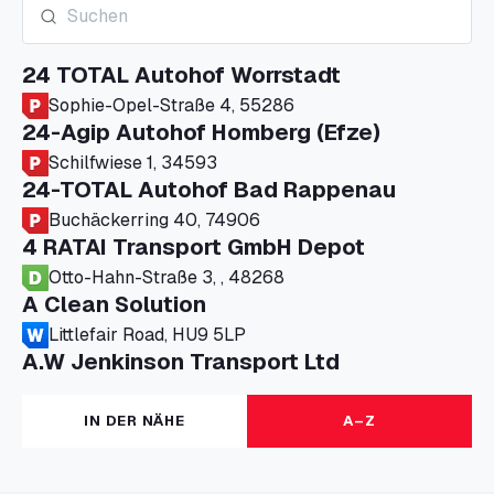
24 TOTAL Autohof Worrstadt
Sophie-Opel-Straße 4, 55286
24-Agip Autohof Homberg (Efze)
Schilfwiese 1, 34593
24-TOTAL Autohof Bad Rappenau
Buchäckerring 40, 74906
4 RATAI Transport GmbH Depot
Otto-Hahn-Straße 3, , 48268
A Clean Solution
Littlefair Road, HU9 5LP
A.W Jenkinson Transport Ltd
Progress House, ME11 5GA
A+G Nettetal - Depot Parking
IN DER NÄHE
A–Z
Am Panneschopp 7, 41334
A1 Truckstop Colsterworth Ltd