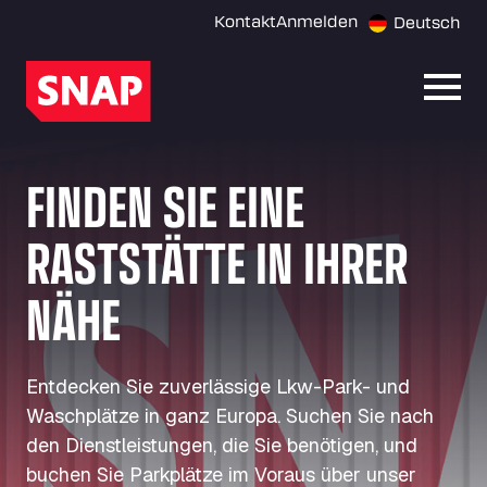
Kontakt
Anmelden
Deutsch
Menü 
FINDEN SIE EINE
RASTSTÄTTE IN IHRER
NÄHE
Entdecken Sie zuverlässige Lkw-Park- und
Waschplätze in ganz Europa. Suchen Sie nach
den Dienstleistungen, die Sie benötigen, und
buchen Sie Parkplätze im Voraus über unser