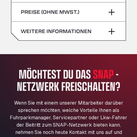
Freitag
–
Bühlwiesenweg 15, 72221
Sonntag
–
PREISE (OHNE MWST.)
All 4 Trucks
Samstag
–
Klaverbladstaat 21, 3560
American Truck Wash
Sonntag
–
WEITERE INFORMATIONEN
Av. des Etats-Unis 90, 6041
Andamur Guarroman
Aut. A4 Salida 288 Pol. Ind. del Guadiel, 23210
Andamur La Junquera
MÖCHTEST DU DAS
SNAP
-
AP7 Salida 2, C/ Bassegoda, 4, 17700
Andamur Pamplona
NETZWERK FREISCHALTEN?
A-15 Salida Imarcoain, 31119
Andamur San Roman II
Aut A1 Exit 385, 01207
Wenn Sie mit einem unserer Mitarbeiter darüber
Anglia Motel
sprechen möchten, welche Vorteile Ihnen als
Fuhrparkmanager, Servicepartner oder Lkw-Fahrer
Washway Road, PE12 8LT
der Beitritt zum SNAP-Netzwerk bieten kann,
Anpol Sp. z o.o.
nehmen Sie noch heute Kontakt mit uns auf und
Ul. Torunska 147, 85884