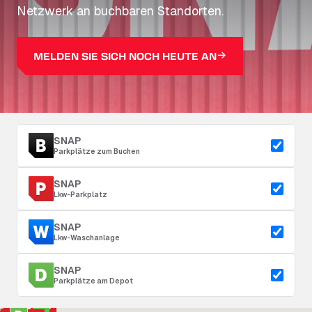
Netzwerk an buchbaren Standorten.
MELDEN SIE SICH NOCH HEUTE AN
SNAP
Parkplätze zum Buchen
SNAP
Lkw-Parkplatz
SNAP
Lkw-Waschanlage
SNAP
Parkplätze am Depot