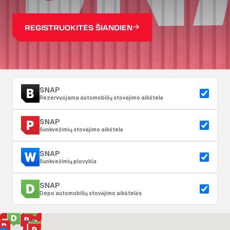
REGISTRUOKITĖS ŠIANDIEN
SNAP
Rezervuojama automobilių stovėjimo aikštelė
SNAP
Sunkvežimių stovėjimo aikštelė
SNAP
Sunkvežimių plovykla
SNAP
Depo automobilių stovėjimo aikštelės