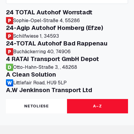
24 TOTAL Autohof Worrstadt
Sophie-Opel-Straße 4, 55286
24-Agip Autohof Homberg (Efze)
Schilfwiese 1, 34593
24-TOTAL Autohof Bad Rappenau
Buchäckerring 40, 74906
4 RATAI Transport GmbH Depot
Otto-Hahn-Straße 3, , 48268
A Clean Solution
Littlefair Road, HU9 5LP
A.W Jenkinson Transport Ltd
Progress House, ME11 5GA
A+G Nettetal - Depot Parking
NETOLIESE
A–Z
Am Panneschopp 7, 41334
A1 Truckstop Colsterworth Ltd
A151, Bourne Road, NG33 5JN