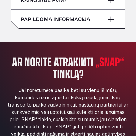
All 4 Trucks
Sekmadienis
–
Šeštadienis
–
Klaverbladstaat 21, 3560
PAPILDOMA INFORMACIJA
American Truck Wash
Sekmadienis
–
Av. des Etats-Unis 90, 6041
Andamur Guarroman
Aut. A4 Salida 288 Pol. Ind. del Guadiel, 23210
Andamur La Junquera
AR NORITE ATRAKINTI
„SNAP“
AP7 Salida 2, C/ Bassegoda, 4, 17700
Andamur Pamplona
TINKLĄ?
A-15 Salida Imarcoain, 31119
Andamur San Roman II
Jei norėtumėte pasikalbėti su vienu iš mūsų
Aut A1 Exit 385, 01207
komandos narių apie tai, kokią naudą jums, kaip
Anglia Motel
transporto parko vadybininkui, paslaugų partneriui ar
Washway Road, PE12 8LT
sunkvežimio vairuotojui, gali suteikti prisijungimas
Anpol Sp. z o.o.
prie „SNAP“ tinklo, susisiekite su mumis jau šiandien
Ul. Torunska 147, 85884
ir sužinokite, kaip „SNAP“ gali padėti optimizuoti
Aqua Ariva GmbH
veiklą, padidinti našumą ir atverti naujas galimybes