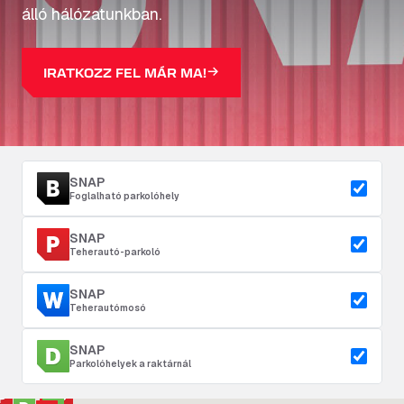
álló hálózatunkban.
IRATKOZZ FEL MÁR MA!
SNAP
Foglalható parkolóhely
SNAP
Teherautó-parkoló
SNAP
Teherautómosó
SNAP
Parkolóhelyek a raktárnál