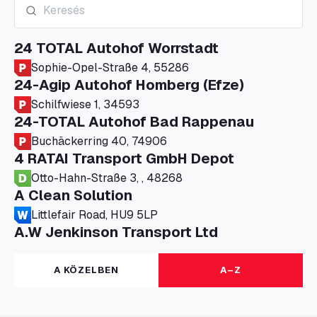
24 TOTAL Autohof Worrstadt
Sophie-Opel-Straße 4, 55286
24-Agip Autohof Homberg (Efze)
Schilfwiese 1, 34593
24-TOTAL Autohof Bad Rappenau
Buchäckerring 40, 74906
4 RATAI Transport GmbH Depot
Otto-Hahn-Straße 3, , 48268
A Clean Solution
Littlefair Road, HU9 5LP
A.W Jenkinson Transport Ltd
Progress House, ME11 5GA
A+G Nettetal - Depot Parking
A KÖZELBEN
A–Z
Am Panneschopp 7, 41334
A1 Truckstop Colsterworth Ltd