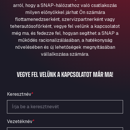
Aqua Ariva GmbH
arról, hogy a SNAP-hálózathoz való csatlakozás
milyen előnyökkel járhat Ön számára
Marie-Curie-Straße 24, 68219
Aral Autohof Bockel
flottamenedzserként, szervizpartnerként vagy
teherautósofőrként, vegye fel velünk a kapcsolatot
An der Autobahn 1, 27404
még ma, és fedezze fel, hogyan segíthet a SNAP a
ARAL Autohof Bockenem
működés racionalizálásában, a hatékonyság
Oppelner Str. 1, 31167
növelésében és új lehetőségek megnyitásában
ARAL Autohof Merklingen
vállalkozása számára.
Nellinger Str. 24, 89188
ARAL Autohof Preis
VEGYE FEL VELÜNK A KAPCSOLATOT MÁR MA!
Schellweilerstraße 1, 66871
ARAL Tankstelle - XXL Truckwash.de
GmbH
Keresztnév
*
Obernburger Str. 127, 63811
Ardleigh South Services
a120 westbound, CO77SL
Area 47 Hermanos Rico
Vezetéknév
*
Autovia A4 km 47, 28300