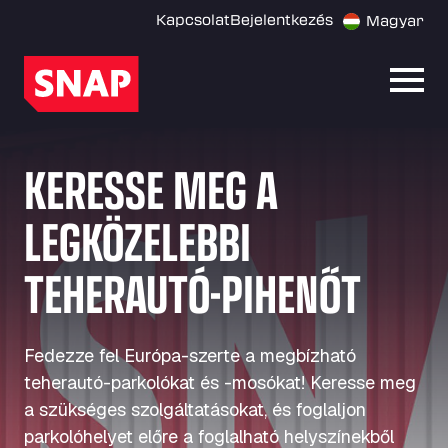
Kapcsolat
Bejelentkezés
Magyar
Menü
KERESSE MEG A
LEGKÖZELEBBI
TEHERAUTÓ-PIHENŐT
Fedezze fel Európa-szerte a megbízható
teherautó-parkolókat és -mosókat! Keresse meg
a szükséges szolgáltatásokat, és foglaljon
parkolóhelyet előre a foglalható helyszínekből