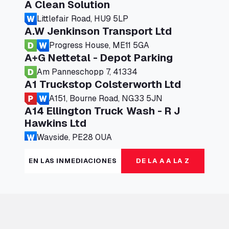
A Clean Solution
Littlefair Road, HU9 5LP
A.W Jenkinson Transport Ltd
Progress House, ME11 5GA
A+G Nettetal - Depot Parking
Am Panneschopp 7, 41334
A1 Truckstop Colsterworth Ltd
A151, Bourne Road, NG33 5JN
A14 Ellington Truck Wash - R J
Hawkins Ltd
Wayside, PE28 0UA
A19 Northbound Services (Exelby)
EN LAS INMEDIACIONES
DE LA A A LA Z
Ingleby Arncliffe, DL6 3JT
A19 Services North (Ron Perry)
A19 Services North, TS27 3HH
A19 Services South (Ron Perry)
A19 Services South, TS27 3HH