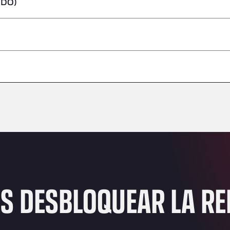
IDO)
peligrosas/ADR
–
–
–
–
–
–
–
ES DESBLOQUEAR LA R