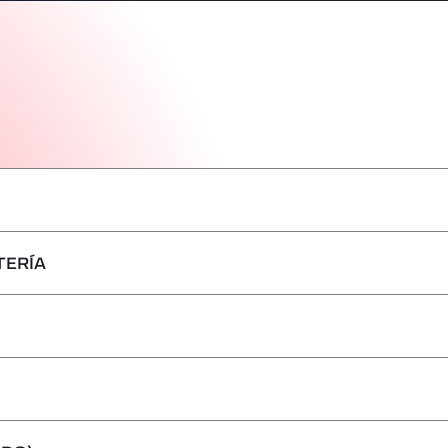
TERÍA
–
–
–
–
–
–
–