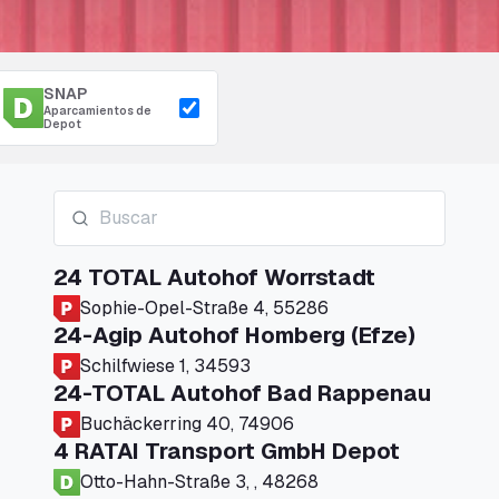
SNAP
Aparcamientos de
Depot
24 TOTAL Autohof Worrstadt
Sophie-Opel-Straße 4, 55286
24-Agip Autohof Homberg (Efze)
Schilfwiese 1, 34593
24-TOTAL Autohof Bad Rappenau
Buchäckerring 40, 74906
4 RATAI Transport GmbH Depot
Otto-Hahn-Straße 3, , 48268