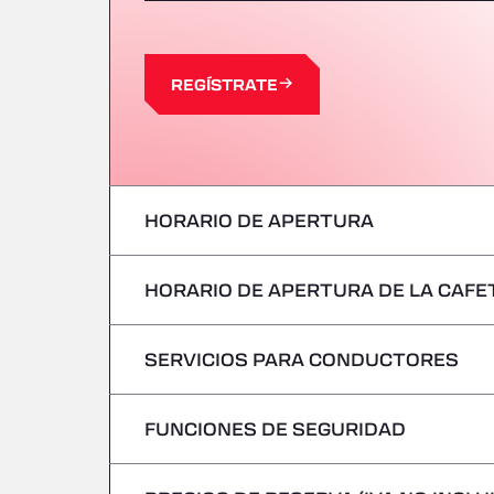
REGÍSTRATE
HORARIO DE APERTURA
HORARIO DE APERTURA DE LA CAFE
Lunes
Martes
SERVICIOS PARA CONDUCTORES
Lunes
Miércoles
Martes
FUNCIONES DE SEGURIDAD
Sin vehículos frigoríficos
Jueves
Miércoles