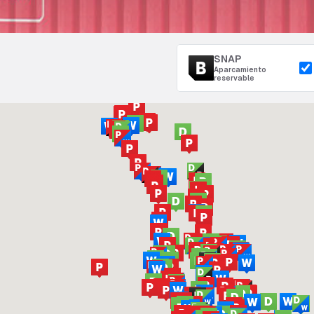
SNAP
Aparcamiento
reservable