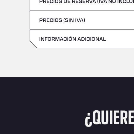
PRECIOS DE RESERVA (IVA NO INCLU
No se admiten vehículos con mercancías 
Viernes
Jueves
PRECIOS (SIN IVA)
Sábado
Viernes
Domingo
INFORMACIÓN ADICIONAL
Sábado
Domingo
¿QUIER