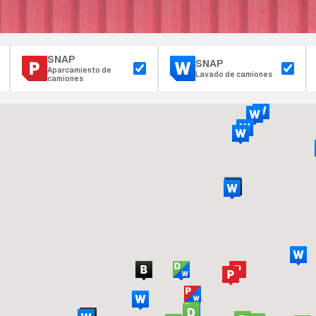
SNAP
SNAP
Aparcamiento de
Lavado de camiones
camiones