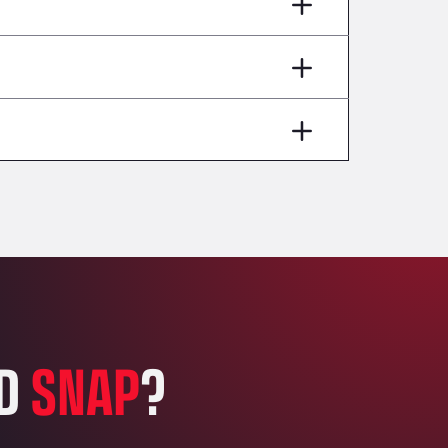
AP7 Salida 2, C/ Bassegoda, 4, 17700
Andamur Pamplona
A-15 Salida Imarcoain, 31119
Andamur San Roman II
Aut A1 Exit 385, 01207
Anglia Motel
Washway Road, PE12 8LT
Anpol Sp. z o.o.
Ul. Torunska 147, 85884
Aqua Ariva GmbH
Marie-Curie-Straße 24, 68219
Aral Autohof Bockel
An der Autobahn 1, 27404
ARAL Autohof Bockenem
ED
SNAP
?
Oppelner Str. 1, 31167
ARAL Autohof Merklingen
Nellinger Str. 24, 89188