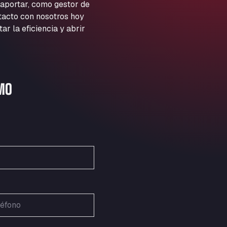
ARAL Autohof Preis
 aportar, como gestor de
ntacto con nosotros hoy
Schellweilerstraße 1, 66871
ARAL Tankstelle - XXL
 la eficiencia y abrir
Truckwash.de GmbH
Obernburger Str. 127, 63811
Ardleigh South Services
a120 westbound, CO77SL
MO
Area 47 Hermanos Rico
Autovia A4 km 47, 28300
Area de Servicio Agetrans
Autovia del Mediterraneo , 30850
Area Servicio Galp Las Bovedas
Autovia 5 KM 405, 7, 06006
Area Servidiesel S L
Calle Migjorn No 6, 12539
Arluno Truck Village
Via per Turbigo 69, 20004
Asapjobs