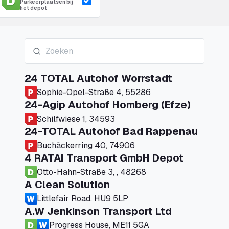
Parkeerplaatsen bij
het depot
24 TOTAL Autohof Worrstadt
Sophie-Opel-Straße 4, 55286
24-Agip Autohof Homberg (Efze)
Schilfwiese 1, 34593
24-TOTAL Autohof Bad Rappenau
Buchäckerring 40, 74906
4 RATAI Transport GmbH Depot
Otto-Hahn-Straße 3, , 48268
A Clean Solution
Littlefair Road, HU9 5LP
A.W Jenkinson Transport Ltd
Progress House, ME11 5GA