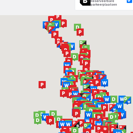
Reserveerbare
parkeerplaatsen