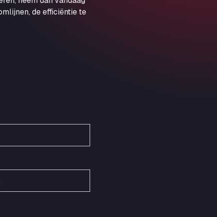
veren, neem dan vandaag
Obernburger Str. 127, 63811
ijnen, de efficiëntie te
Ardleigh South Services
a120 westbound, CO77SL
Area 47 Hermanos Rico
Autovia A4 km 47, 28300
Area de Servicio Agetrans
Autovia del Mediterraneo , 30850
Area Servicio Galp Las Bovedas
Autovia 5 KM 405, 7, 06006
Area Servidiesel S L
Calle Migjorn No 6, 12539
Arluno Truck Village
Via per Turbigo 69, 20004
Asapjobs
Objazdowa 35, 99-300
Ashford International Truck Stop
Unit 14 Waterbrook Park, TN24 0FL