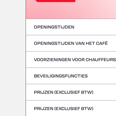
OPENINGSTIJDEN
OPENINGSTIJDEN VAN HET CAFÉ
maandag
dinsdag
VOORZIENINGEN VOOR CHAUFFEURS
maandag
woensdag
dinsdag
BEVEILIGINGSFUNCTIES
Geen koelwagens
donderdag
woensdag
PRIJZEN (EXCLUSIEF BTW)
Gevaarlijke voertuigen/ADR worden niet 
vrijdag
donderdag
PRIJZEN (EXCLUSIEF BTW)
zaterdag
vrijdag