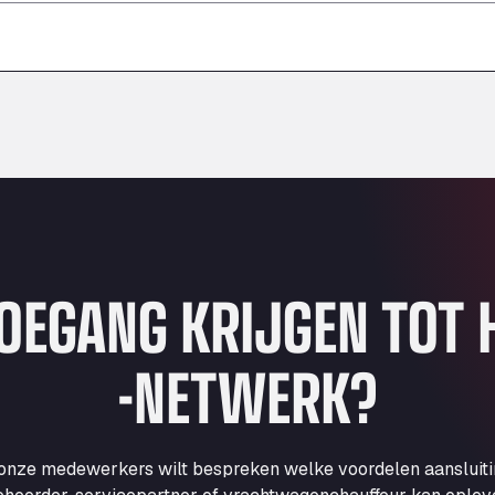
–
–
–
TOEGANG KRIJGEN TOT
-NETWERK?
 onze medewerkers wilt bespreken welke voordelen aansluit