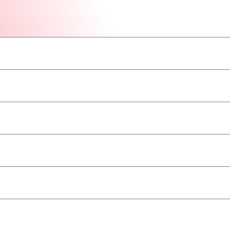
–
–
–
–
–
–
–
geaccepteerd
–
–
–
–