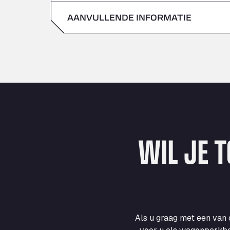
zondag
AANVULLENDE INFORMATIE
zaterdag
zondag
WIL JE 
Als u graag met een van