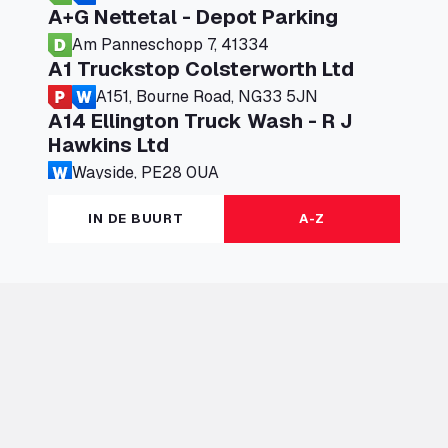
A+G Nettetal - Depot Parking
Am Panneschopp 7, 41334
A1 Truckstop Colsterworth Ltd
A151, Bourne Road, NG33 5JN
A14 Ellington Truck Wash - R J
Hawkins Ltd
Wayside, PE28 0UA
A19 Northbound Services (Exelby)
IN DE BUURT
A-Z
Ingleby Arncliffe, DL6 3JT
A19 Services North (Ron Perry)
A19 Services North, TS27 3HH
A19 Services South (Ron Perry)
A19 Services South, TS27 3HH
A19 Southbound Services (Exelby)
Ingleby Arncliffe, DL6 3LG
A2 Truck parking Echt
Oude Lakerweg 2, 6101