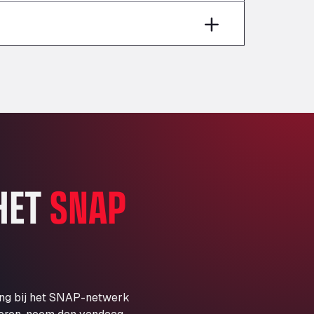
Aut A1 Exit 385, 01207
Anglia Motel
Washway Road, PE12 8LT
Anpol Sp. z o.o.
Ul. Torunska 147, 85884
Aqua Ariva GmbH
Marie-Curie-Straße 24, 68219
Aral Autohof Bockel
An der Autobahn 1, 27404
ARAL Autohof Bockenem
 HET
SNAP
Oppelner Str. 1, 31167
ARAL Autohof Merklingen
Nellinger Str. 24, 89188
ARAL Autohof Preis
Schellweilerstraße 1, 66871
ARAL Tankstelle - XXL
ing bij het SNAP-netwerk
Truckwash.de GmbH