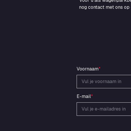
voor u als wagenparkbe
nog contact met ons op 
Voornaam
*
E-mail
*