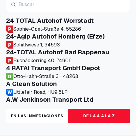
24 TOTAL Autohof Worrstadt
Sophie-Opel-Straße 4, 55286
24-Agip Autohof Homberg (Efze)
Schilfwiese 1, 34593
24-TOTAL Autohof Bad Rappenau
Buchäckerring 40, 74906
4 RATAI Transport GmbH Depot
Otto-Hahn-Straße 3, , 48268
A Clean Solution
Littlefair Road, HU9 5LP
A.W Jenkinson Transport Ltd
Progress House, ME11 5GA
A+G Nettetal - Depot Parking
EN LAS INMEDIACIONES
DE LA A A LA Z
Am Panneschopp 7, 41334
A1 Truckstop Colsterworth Ltd