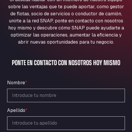
Aqua Ariva GmbH
sobre las ventajas que te puede aportar, como gestor
Marie-Curie-Straße 24, 68219
de flotas, socio de servicios o conductor de camión,
Aral Autohof Bockel
unirte a la red SNAP, ponte en contacto con nosotros
hoy mismo y descubre cómo SNAP puede ayudarte a
An der Autobahn 1, 27404
ARAL Autohof Bockenem
optimizar las operaciones, aumentar la eficiencia y
abrir nuevas oportunidades para tu negocio.
Oppelner Str. 1, 31167
ARAL Autohof Merklingen
Nellinger Str. 24, 89188
PONTE EN CONTACTO CON NOSOTROS HOY MISMO
ARAL Autohof Preis
Schellweilerstraße 1, 66871
ARAL Tankstelle - XXL Truckwash.de
Nombre
*
GmbH
Obernburger Str. 127, 63811
Ardleigh South Services
Apellido
*
a120 westbound, CO77SL
Area 47 Hermanos Rico
Autovia A4 km 47, 28300