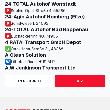
24 TOTAL Autohof Worrstadt
Sophie-Opel-Straße 4, 55286
24-Agip Autohof Homberg (Efze)
Schilfwiese 1, 34593
24-TOTAL Autohof Bad Rappenau
Buchäckerring 40, 74906
4 RATAI Transport GmbH Depot
Otto-Hahn-Straße 3, , 48268
A Clean Solution
Littlefair Road, HU9 5LP
A.W Jenkinson Transport Ltd
Progress House, ME11 5GA
A+G Nettetal - Depot Parking
IN DE BUURT
A-Z
Am Panneschopp 7, 41334
A1 Truckstop Colsterworth Ltd
A151, Bourne Road, NG33 5JN
A14 Ellington Truck Wash - R J Hawkins