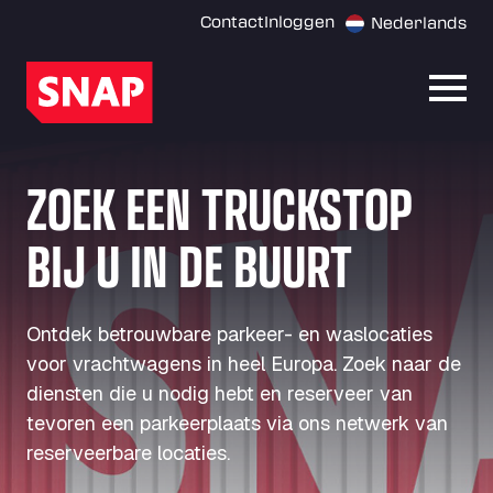
Contact
Inloggen
Nederlands
Menu
ZOEK EEN TRUCKSTOP
BIJ U IN DE BUURT
Ontdek betrouwbare parkeer- en waslocaties
voor vrachtwagens in heel Europa. Zoek naar de
diensten die u nodig hebt en reserveer van
tevoren een parkeerplaats via ons netwerk van
reserveerbare locaties.