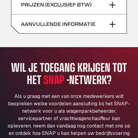
zondag
–
PRIJZEN (EXCLUSIEF BTW)
Klaverbladstaat 21, 3560
zaterdag
–
American Truck Wash
Av. des Etats-Unis 90, 6041
AANVULLENDE INFORMATIE
zondag
–
Andamur Guarroman
Aut. A4 Salida 288 Pol. Ind. del Guadiel, 23210
Andamur La Junquera
AP7 Salida 2, C/ Bassegoda, 4, 17700
Andamur Pamplona
WIL JE TOEGANG KRIJGEN TOT
A-15 Salida Imarcoain, 31119
HET
SNAP
-NETWERK?
Andamur San Roman II
Aut A1 Exit 385, 01207
Anglia Motel
Als u graag met een van onze medewerkers wilt
Washway Road, PE12 8LT
bespreken welke voordelen aansluiting bij het SNAP-
Anpol Sp. z o.o.
netwerk voor u als wagenparkbeheerder,
servicepartner of vrachtwagenchauffeur kan
Ul. Torunska 147, 85884
opleveren, neem dan vandaag nog contact met ons op
Aqua Ariva GmbH
en ontdek hoe SNAP u kan helpen uw bedrijfsvoering
Marie-Curie-Straße 24, 68219