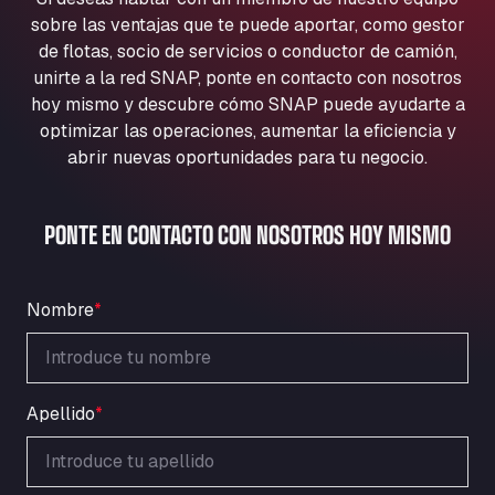
Aqua Ariva GmbH
sobre las ventajas que te puede aportar, como gestor
Marie-Curie-Straße 24, 68219
de flotas, socio de servicios o conductor de camión,
Aral Autohof Bockel
unirte a la red SNAP, ponte en contacto con nosotros
hoy mismo y descubre cómo SNAP puede ayudarte a
An der Autobahn 1, 27404
ARAL Autohof Bockenem
optimizar las operaciones, aumentar la eficiencia y
abrir nuevas oportunidades para tu negocio.
Oppelner Str. 1, 31167
ARAL Autohof Merklingen
Nellinger Str. 24, 89188
PONTE EN CONTACTO CON NOSOTROS HOY MISMO
ARAL Autohof Preis
Schellweilerstraße 1, 66871
ARAL Tankstelle - XXL Truckwash.de
Nombre
*
GmbH
Obernburger Str. 127, 63811
Ardleigh South Services
Apellido
*
a120 westbound, CO77SL
Area 47 Hermanos Rico
Autovia A4 km 47, 28300