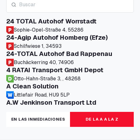
24 TOTAL Autohof Worrstadt
Sophie-Opel-Straße 4, 55286
24-Agip Autohof Homberg (Efze)
Schilfwiese 1, 34593
24-TOTAL Autohof Bad Rappenau
Buchäckerring 40, 74906
4 RATAI Transport GmbH Depot
Otto-Hahn-Straße 3, , 48268
A Clean Solution
Littlefair Road, HU9 5LP
A.W Jenkinson Transport Ltd
Progress House, ME11 5GA
A+G Nettetal - Depot Parking
EN LAS INMEDIACIONES
DE LA A A LA Z
Am Panneschopp 7, 41334
A1 Truckstop Colsterworth Ltd