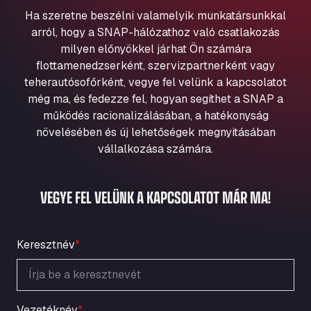
Aqua Ariva GmbH
Ha szeretne beszélni valamelyik munkatársunkkal
Marie-Curie-Straße 24, 68219
arról, hogy a SNAP-hálózathoz való csatlakozás
Aral Autohof Bockel
milyen előnyökkel járhat Ön számára
flottamenedzserként, szervizpartnerként vagy
An der Autobahn 1, 27404
ARAL Autohof Bockenem
teherautósofőrként, vegye fel velünk a kapcsolatot
még ma, és fedezze fel, hogyan segíthet a SNAP a
Oppelner Str. 1, 31167
működés racionalizálásában, a hatékonyság
ARAL Autohof Merklingen
növelésében és új lehetőségek megnyitásában
Nellinger Str. 24, 89188
vállalkozása számára.
ARAL Autohof Preis
Schellweilerstraße 1, 66871
ARAL Tankstelle - XXL Truckwash.de
VEGYE FEL VELÜNK A KAPCSOLATOT MÁR MA!
GmbH
Obernburger Str. 127, 63811
Ardleigh South Services
Keresztnév
*
a120 westbound, CO77SL
Area 47 Hermanos Rico
Autovia A4 km 47, 28300
Vezetéknév
*