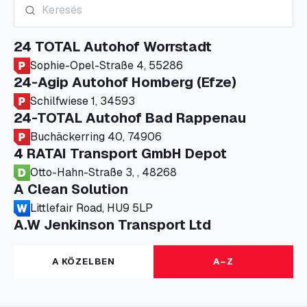
24 TOTAL Autohof Worrstadt
Sophie-Opel-Straße 4, 55286
24-Agip Autohof Homberg (Efze)
Schilfwiese 1, 34593
24-TOTAL Autohof Bad Rappenau
Buchäckerring 40, 74906
4 RATAI Transport GmbH Depot
Otto-Hahn-Straße 3, , 48268
A Clean Solution
Littlefair Road, HU9 5LP
A.W Jenkinson Transport Ltd
Progress House, ME11 5GA
A+G Nettetal - Depot Parking
A KÖZELBEN
A–Z
Am Panneschopp 7, 41334
A1 Truckstop Colsterworth Ltd