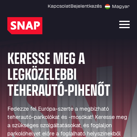
Kapcsolat
Bejelentkezés
Magyar
Menü
KERESSE MEG A
LEGKÖZELEBBI
TEHERAUTÓ-PIHENŐT
Fedezze fel Európa-szerte a megbízható
teherautó-parkolókat és -mosókat! Keresse meg
a szükséges szolgáltatásokat, és foglaljon
parkolóhelyet előre a foglalható helyszínekből