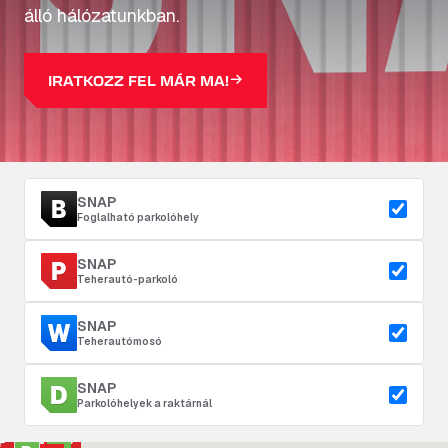
álló hálózatunkban.
IRATKOZZ FEL MÁR MA!
SNAP
Foglalható parkolóhely
SNAP
Teherautó-parkoló
SNAP
Teherautómosó
SNAP
Parkolóhelyek a raktárnál