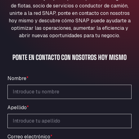
Aqua Ariva GmbH
de flotas, socio de servicios o conductor de camión,
unirte a la red SNAP, ponte en contacto con nosotros
Marie-Curie-Straße 24, 68219
Aral Autohof Bockel
hoy mismo y descubre cómo SNAP puede ayudarte a
optimizar las operaciones, aumentar la eficiencia y
An der Autobahn 1, 27404
abrir nuevas oportunidades para tu negocio.
ARAL Autohof Bockenem
Oppelner Str. 1, 31167
ARAL Autohof Merklingen
PONTE EN CONTACTO CON NOSOTROS HOY MISMO
Nellinger Str. 24, 89188
ARAL Autohof Preis
Schellweilerstraße 1, 66871
Nombre
*
ARAL Tankstelle - XXL Truckwash.de
GmbH
Obernburger Str. 127, 63811
Apellido
*
Ardleigh South Services
a120 westbound, CO77SL
Area 47 Hermanos Rico
Autovia A4 km 47, 28300
Correo electrónico
*