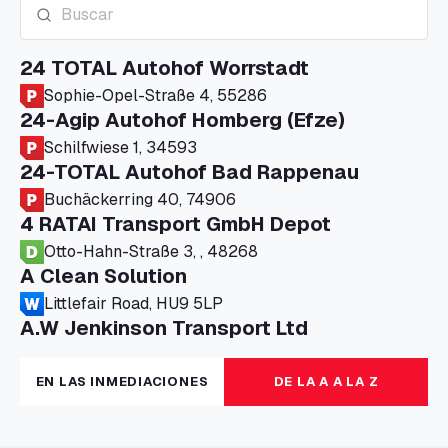
24 TOTAL Autohof Worrstadt
Sophie-Opel-Straße 4, 55286
24-Agip Autohof Homberg (Efze)
Schilfwiese 1, 34593
24-TOTAL Autohof Bad Rappenau
Buchäckerring 40, 74906
4 RATAI Transport GmbH Depot
Otto-Hahn-Straße 3, , 48268
A Clean Solution
Littlefair Road, HU9 5LP
A.W Jenkinson Transport Ltd
Progress House, ME11 5GA
A+G Nettetal - Depot Parking
EN LAS INMEDIACIONES
DE LA A A LA Z
Am Panneschopp 7, 41334
A1 Truckstop Colsterworth Ltd