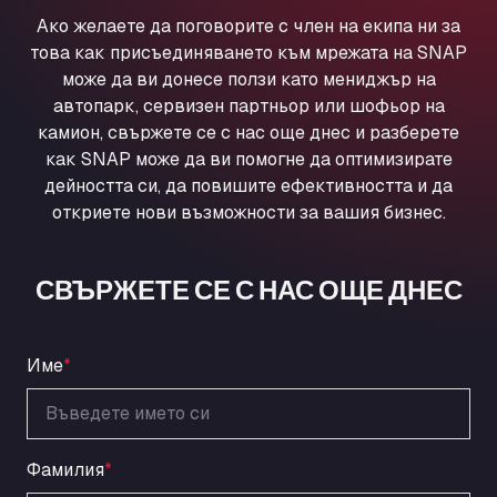
Ul. Torunska 147, 85884
Ако желаете да поговорите с член на екипа ни за
Aqua Ariva GmbH
това как присъединяването към мрежата на SNAP
Marie-Curie-Straße 24, 68219
може да ви донесе ползи като мениджър на
Aral Autohof Bockel
автопарк, сервизен партньор или шофьор на
камион, свържете се с нас още днес и разберете
An der Autobahn 1, 27404
как SNAP може да ви помогне да оптимизирате
ARAL Autohof Bockenem
дейността си, да повишите ефективността и да
Oppelner Str. 1, 31167
откриете нови възможности за вашия бизнес.
ARAL Autohof Merklingen
Nellinger Str. 24, 89188
ARAL Autohof Preis
СВЪРЖЕТЕ СЕ С НАС ОЩЕ ДНЕС
Schellweilerstraße 1, 66871
ARAL Tankstelle - XXL Truckwash.de
GmbH
Име
*
Obernburger Str. 127, 63811
Ardleigh South Services
a120 westbound, CO77SL
Фамилия
*
Area 47 Hermanos Rico