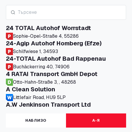
24 TOTAL Autohof Worrstadt
Sophie-Opel-Straße 4, 55286
24-Agip Autohof Homberg (Efze)
Schilfwiese 1, 34593
24-TOTAL Autohof Bad Rappenau
Buchäckerring 40, 74906
4 RATAI Transport GmbH Depot
Otto-Hahn-Straße 3, , 48268
A Clean Solution
Littlefair Road, HU9 5LP
A.W Jenkinson Transport Ltd
Progress House, ME11 5GA
A+G Nettetal - Depot Parking
НАБЛИЗО
А-Я
Am Panneschopp 7, 41334