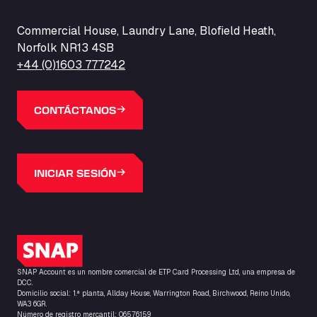
Commercial House, Laundry Lane, Blofield Heath,
Norfolk NR13 4SB
+44 (0)1603 777242
CONTÁCTANOS
INICIAR SESIÓN
Logotipo de SNAP
SNAP Account es un nombre comercial de ETP Card Processing Ltd, una empresa de
DCC.
Domicilio social: 1.ª planta, Allday House, Warrington Road, Birchwood, Reino Unido,
WA3 6GR.
Número de registro mercantil: 06576159