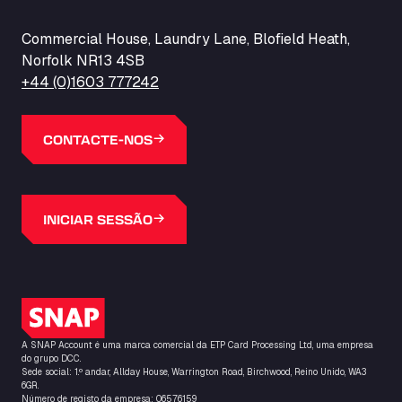
Commercial House, Laundry Lane, Blofield Heath,
Norfolk NR13 4SB
+44 (0)1603 777242
CONTACTE-NOS
INICIAR SESSÃO
Logótipo do SNAP
A SNAP Account é uma marca comercial da ETP Card Processing Ltd, uma empresa
do grupo DCC.
Sede social: 1.º andar, Allday House, Warrington Road, Birchwood, Reino Unido, WA3
6GR.
Número de registo da empresa: 06576159