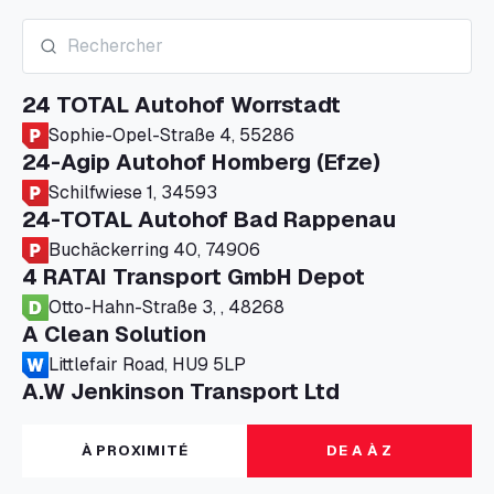
24 TOTAL Autohof Worrstadt
Sophie-Opel-Straße 4, 55286
24-Agip Autohof Homberg (Efze)
Schilfwiese 1, 34593
24-TOTAL Autohof Bad Rappenau
Buchäckerring 40, 74906
4 RATAI Transport GmbH Depot
Otto-Hahn-Straße 3, , 48268
A Clean Solution
Littlefair Road, HU9 5LP
A.W Jenkinson Transport Ltd
Progress House, ME11 5GA
A+G Nettetal - Depot Parking
À PROXIMITÉ
DE A À Z
Am Panneschopp 7, 41334