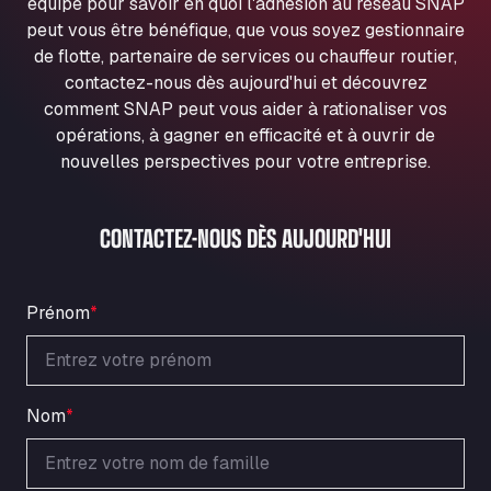
équipe pour savoir en quoi l'adhésion au réseau SNAP
Ul. Torunska 147, 85884
peut vous être bénéfique, que vous soyez gestionnaire
Aqua Ariva GmbH
de flotte, partenaire de services ou chauffeur routier,
Marie-Curie-Straße 24, 68219
contactez-nous dès aujourd'hui et découvrez
Aral Autohof Bockel
comment SNAP peut vous aider à rationaliser vos
An der Autobahn 1, 27404
opérations, à gagner en efficacité et à ouvrir de
ARAL Autohof Bockenem
nouvelles perspectives pour votre entreprise.
Oppelner Str. 1, 31167
ARAL Autohof Merklingen
CONTACTEZ-NOUS DÈS AUJOURD'HUI
Nellinger Str. 24, 89188
ARAL Autohof Preis
Schellweilerstraße 1, 66871
Prénom
*
ARAL Tankstelle - XXL Truckwash.de
GmbH
Obernburger Str. 127, 63811
Ardleigh South Services
Nom
*
a120 westbound, CO77SL
Area 47 Hermanos Rico