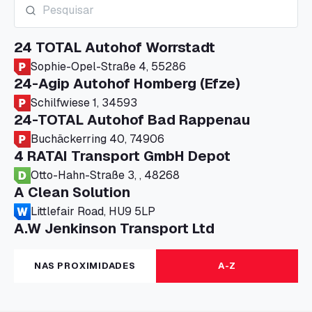
24 TOTAL Autohof Worrstadt
Sophie-Opel-Straße 4, 55286
24-Agip Autohof Homberg (Efze)
Schilfwiese 1, 34593
24-TOTAL Autohof Bad Rappenau
Buchäckerring 40, 74906
4 RATAI Transport GmbH Depot
Otto-Hahn-Straße 3, , 48268
A Clean Solution
Littlefair Road, HU9 5LP
A.W Jenkinson Transport Ltd
Progress House, ME11 5GA
A+G Nettetal - Depot Parking
NAS PROXIMIDADES
A-Z
Am Panneschopp 7, 41334
A1 Truckstop Colsterworth Ltd