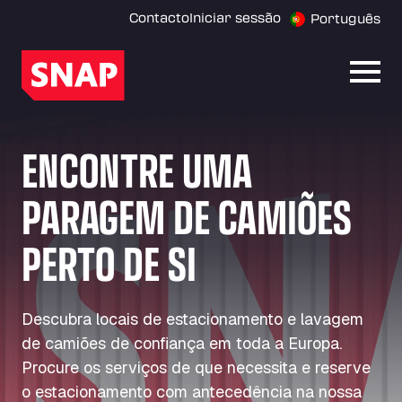
Contacto
Iniciar sessão
Português
Abrir
ENCONTRE UMA
PARAGEM DE CAMIÕES
PERTO DE SI
Descubra locais de estacionamento e lavagem
de camiões de confiança em toda a Europa.
Procure os serviços de que necessita e reserve
o estacionamento com antecedência na nossa