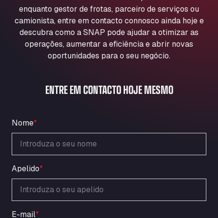
Aqua Ariva GmbH
enquanto gestor de frotas, parceiro de serviços ou
camionista, entre em contacto connosco ainda hoje e
Marie-Curie-Straße 24, 68219
Aral Autohof Bockel
descubra como a SNAP pode ajudar a otimizar as
operações, aumentar a eficiência e abrir novas
An der Autobahn 1, 27404
oportunidades para o seu negócio.
ARAL Autohof Bockenem
Oppelner Str. 1, 31167
ARAL Autohof Merklingen
ENTRE EM CONTACTO HOJE MESMO
Nellinger Str. 24, 89188
ARAL Autohof Preis
Schellweilerstraße 1, 66871
Nome
*
ARAL Tankstelle - XXL Truckwash.de
GmbH
Obernburger Str. 127, 63811
Apelido
*
Ardleigh South Services
a120 westbound, CO77SL
Area 47 Hermanos Rico
Autovia A4 km 47, 28300
E-mail
*