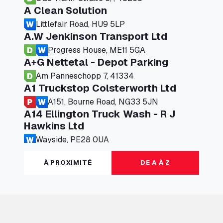
A Clean Solution
Littlefair Road, HU9 5LP
A.W Jenkinson Transport Ltd
Progress House, ME11 5GA
A+G Nettetal - Depot Parking
Am Panneschopp 7, 41334
A1 Truckstop Colsterworth Ltd
A151, Bourne Road, NG33 5JN
A14 Ellington Truck Wash - R J
Hawkins Ltd
Wayside, PE28 0UA
A19 Northbound Services (Exelby)
À PROXIMITÉ
DE A À Z
Ingleby Arncliffe, DL6 3JT
A19 Services North (Ron Perry)
A19 Services North, TS27 3HH
A19 Services South (Ron Perry)
A19 Services South, TS27 3HH