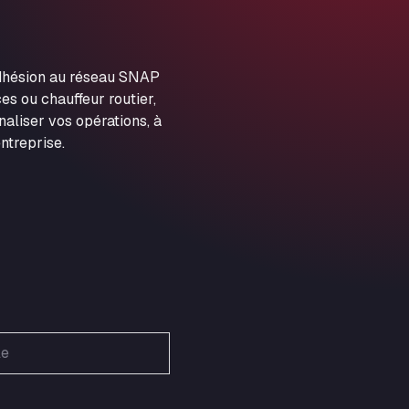
ARAL Autohof Preis
Schellweilerstraße 1, 66871
ARAL Tankstelle - XXL
adhésion au réseau SNAP
Truckwash.de GmbH
es ou chauffeur routier,
Obernburger Str. 127, 63811
aliser vos opérations, à
Ardleigh South Services
ntreprise.
a120 westbound, CO77SL
Area 47 Hermanos Rico
Autovia A4 km 47, 28300
Area de Servicio Agetrans
Autovia del Mediterraneo , 30850
Area Servicio Galp Las Bovedas
Autovia 5 KM 405, 7, 06006
Area Servidiesel S L
Calle Migjorn No 6, 12539
Arluno Truck Village
Via per Turbigo 69, 20004