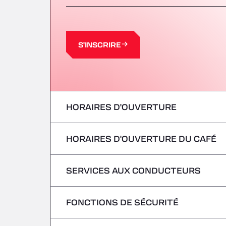
S'INSCRIRE
HORAIRES D'OUVERTURE
HORAIRES D'OUVERTURE DU CAFÉ
lundi
mardi
SERVICES AUX CONDUCTEURS
lundi
mercredi
mardi
FONCTIONS DE SÉCURITÉ
Pas de véhicules frigorifiques
jeudi
mercredi