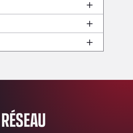
AP7 Salida 2, C/ Bassegoda, 4, 17700
Andamur Pamplona
A-15 Salida Imarcoain, 31119
Andamur San Roman II
Aut A1 Exit 385, 01207
Anglia Motel
Washway Road, PE12 8LT
Anpol Sp. z o.o.
Ul. Torunska 147, 85884
Aqua Ariva GmbH
Marie-Curie-Straße 24, 68219
Aral Autohof Bockel
An der Autobahn 1, 27404
ARAL Autohof Bockenem
 RÉSEAU
Oppelner Str. 1, 31167
ARAL Autohof Merklingen
Nellinger Str. 24, 89188