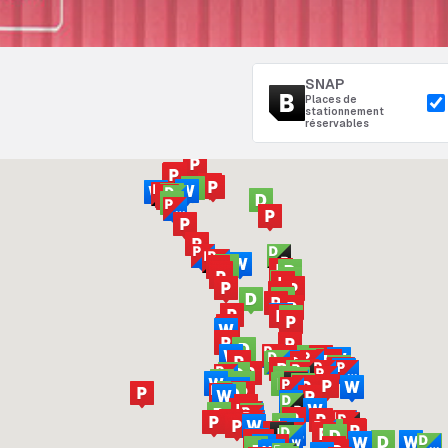
SNAP
Places de
stationnement
réservables