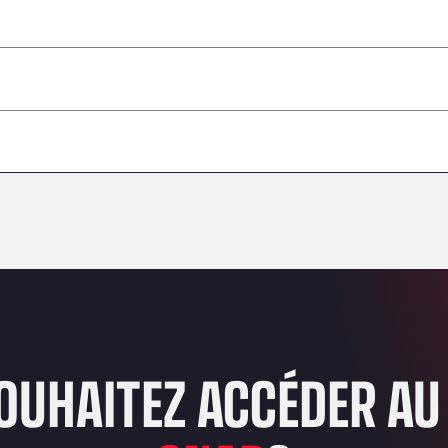
 dangereuses / ADR non acceptés
–
–
–
–
–
–
–
OUHAITEZ ACCÉDER AU