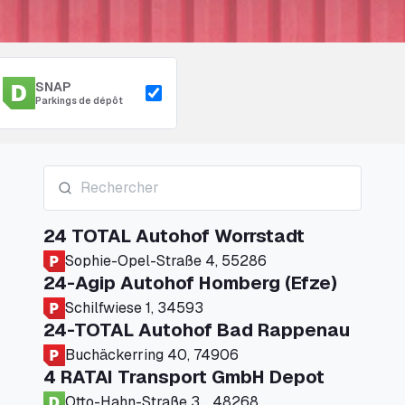
SNAP
Parkings de dépôt
24 TOTAL Autohof Worrstadt
Sophie-Opel-Straße 4, 55286
24-Agip Autohof Homberg (Efze)
Schilfwiese 1, 34593
24-TOTAL Autohof Bad Rappenau
Buchäckerring 40, 74906
4 RATAI Transport GmbH Depot
Otto-Hahn-Straße 3, , 48268