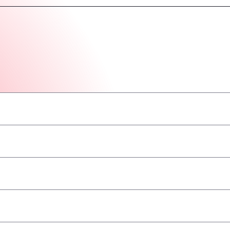
–
–
–
–
–
–
–