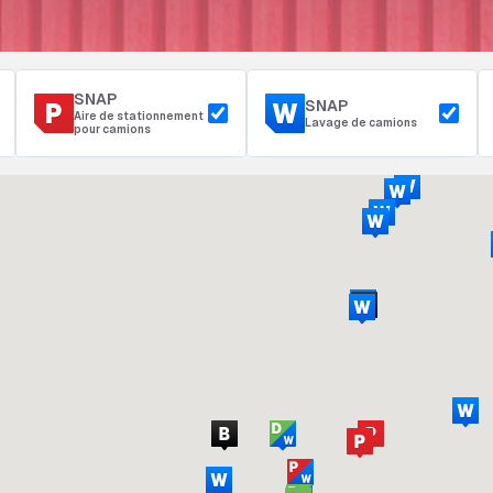
SNAP
SNAP
Aire de stationnement
Lavage de camions
pour camions