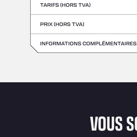
TARIFS (HORS TVA)
Véhicules transportant des marchandises
Vendredi
jeudi
PRIX (HORS TVA)
samedi
Vendredi
dimanche
INFORMATIONS COMPLÉMENTAIRES
samedi
dimanche
VOUS S