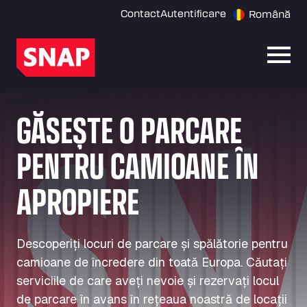
Contact
Autentificare
Română
Desch
GĂSEȘTE O PARCARE
PENTRU CAMIOANE ÎN
APROPIERE
Descoperiți locuri de parcare și spălătorie pentru
camioane de încredere din toată Europa. Căutați
serviciile de care aveți nevoie și rezervați locul
de parcare în avans în rețeaua noastră de locații