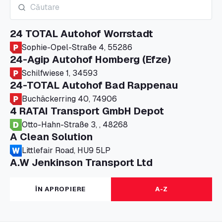
24 TOTAL Autohof Worrstadt
Sophie-Opel-Straße 4, 55286
24-Agip Autohof Homberg (Efze)
Schilfwiese 1, 34593
24-TOTAL Autohof Bad Rappenau
Buchäckerring 40, 74906
4 RATAI Transport GmbH Depot
Otto-Hahn-Straße 3, , 48268
A Clean Solution
Littlefair Road, HU9 5LP
A.W Jenkinson Transport Ltd
Progress House, ME11 5GA
A+G Nettetal - Depot Parking
ÎN APROPIERE
A-Z
Am Panneschopp 7, 41334
A1 Truckstop Colsterworth Ltd