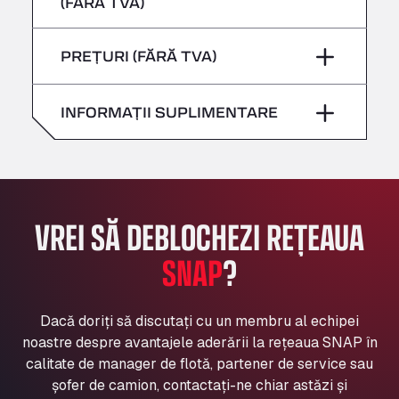
(FĂRĂ TVA)
Sâmbătă
–
Bühlwiesenweg 15, 72221
Vineri
–
All 4 Trucks
Duminică
–
PREȚURI (FĂRĂ TVA)
Sâmbătă
–
Klaverbladstaat 21, 3560
American Truck Wash
Duminică
–
INFORMAȚII SUPLIMENTARE
Av. des Etats-Unis 90, 6041
Andamur Guarroman
Aut. A4 Salida 288 Pol. Ind. del Guadiel, 23210
Andamur La Junquera
AP7 Salida 2, C/ Bassegoda, 4, 17700
VREI SĂ DEBLOCHEZI REȚEAUA
Andamur Pamplona
A-15 Salida Imarcoain, 31119
SNAP
?
Andamur San Roman II
Aut A1 Exit 385, 01207
Anglia Motel
Dacă doriți să discutați cu un membru al echipei
noastre despre avantajele aderării la rețeaua SNAP în
Washway Road, PE12 8LT
calitate de manager de flotă, partener de service sau
Anpol Sp. z o.o.
șofer de camion, contactați-ne chiar astăzi și
Ul. Torunska 147, 85884