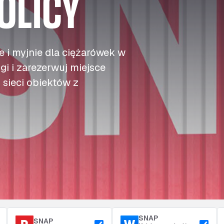
OLICY
c
c
c
Opłaty drogowe
j
j
j
Tankowanie
Dostęp i bezpieczeństwo
z
z
z
Parking przy zajezdni
 i myjnie dla ciężarówek w
gi i zarezerwuj miejsce
sieci obiektów z
SNAP
SNAP