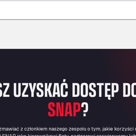
–
–
–
Z UZYSKAĆ DOSTĘP DO
SNAP
?
zmawiać z członkiem naszego zespołu o tym, jakie korzyści