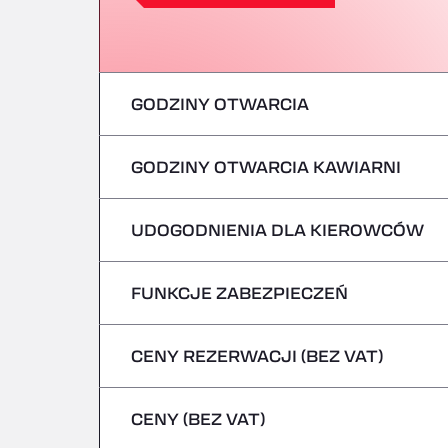
GODZINY OTWARCIA
GODZINY OTWARCIA KAWIARNI
poniedziałek
wtorek
UDOGODNIENIA DLA KIEROWCÓW
poniedziałek
środa
wtorek
FUNKCJE ZABEZPIECZEŃ
Brak pojazdów chłodniczych
czwartek
środa
CENY REZERWACJI (BEZ VAT)
Nie przyjmujemy pojazdów przewożących
piątek
czwartek
CENY (BEZ VAT)
sobota
piątek