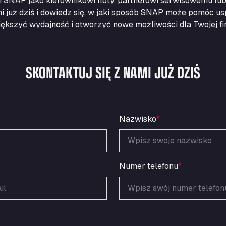
ci SNAP jako kierownikowi floty, partnerowi serwisowemu lub
mi już dziś i dowiedz się, w jaki sposób SNAP może pomóc us
ększyć wydajność i otworzyć nowe możliwości dla Twojej fi
SKONTAKTUJ SIĘ Z NAMI JUŻ DZIŚ
Nazwisko
*
Numer telefonu
*