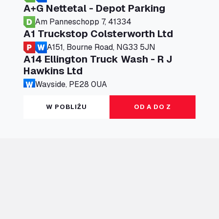
A+G Nettetal - Depot Parking
Am Panneschopp 7, 41334
A1 Truckstop Colsterworth Ltd
A151, Bourne Road, NG33 5JN
A14 Ellington Truck Wash - R J
Hawkins Ltd
Wayside, PE28 0UA
A19 Northbound Services (Exelby)
W POBLIŻU
OD A DO Z
Ingleby Arncliffe, DL6 3JT
A19 Services North (Ron Perry)
A19 Services North, TS27 3HH
A19 Services South (Ron Perry)
A19 Services South, TS27 3HH
A19 Southbound Services (Exelby)
Ingleby Arncliffe, DL6 3LG
A2 Truck parking Echt
Oude Lakerweg 2, 6101