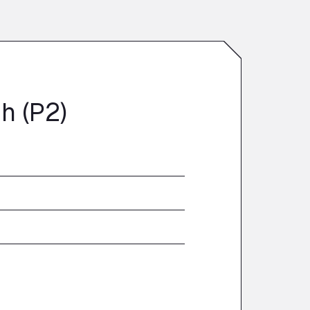
A20 Truckstop
Rear of Airport cafe , TN25 6DA
A63 Truck Wash Bayonne
Centre Europeen de Fret, 64990
A63 Truck Wash Castets
121 rue du Centre Routier, 40260
h (P2)
A8 Truck Parking & Business Hotel
Römerstr. 40, 71296
AAV TRANSPORT LTD
Thames Oil Port, SS17 9LL
Adriaanse Truckwash
Meerenakkerplein 55, 5652
AFT Jetwash Solutions Ltd -
Newport
Unit 8, NP19 4SU
Albion Inn & Truckstop
A39, 14 Bath Road, TA7 9QT