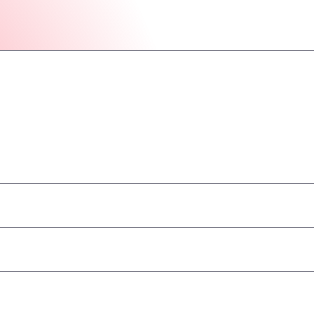
–
–
–
–
–
–
–
 towary niebezpieczne/ADR
–
–
–
–