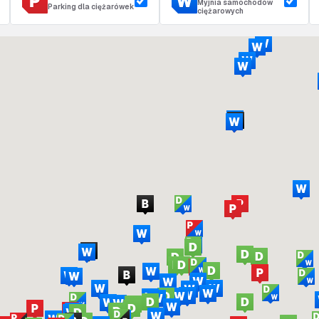
Myjnia samochodów
Parking dla ciężarówek
ciężarowych