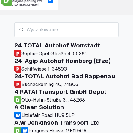
Miejsca parkingowe
przy magazynach
24 TOTAL Autohof Worrstadt
Sophie-Opel-Straße 4, 55286
24-Agip Autohof Homberg (Efze)
Schilfwiese 1, 34593
24-TOTAL Autohof Bad Rappenau
Buchäckerring 40, 74906
4 RATAI Transport GmbH Depot
Otto-Hahn-Straße 3, , 48268
A Clean Solution
Littlefair Road, HU9 5LP
A.W Jenkinson Transport Ltd
Progress House, ME11 5GA