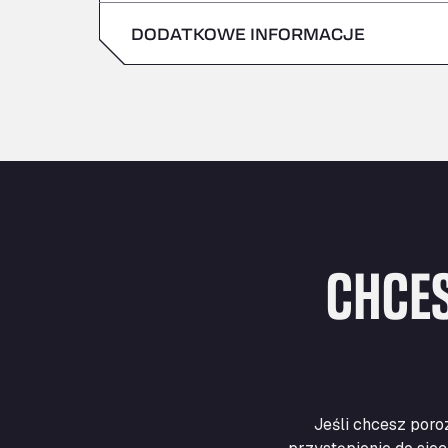
niedziela
DODATKOWE INFORMACJE
sobota
niedziela
CHCES
Jeśli chcesz poro