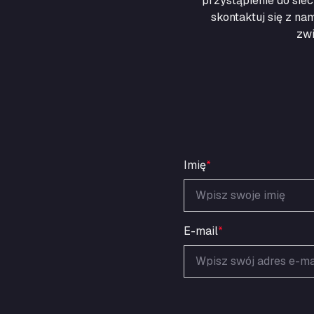
przystąpienie do sie
skontaktuj się z na
zwi
Imię
*
E-mail
*