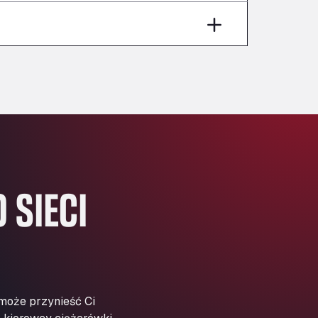
Aut A1 Exit 385, 01207
Anglia Motel
Washway Road, PE12 8LT
Anpol Sp. z o.o.
Ul. Torunska 147, 85884
Aqua Ariva GmbH
Marie-Curie-Straße 24, 68219
Aral Autohof Bockel
An der Autobahn 1, 27404
ARAL Autohof Bockenem
 SIECI
Oppelner Str. 1, 31167
ARAL Autohof Merklingen
Nellinger Str. 24, 89188
ARAL Autohof Preis
Schellweilerstraße 1, 66871
ARAL Tankstelle - XXL
 może przynieść Ci
Truckwash.de GmbH