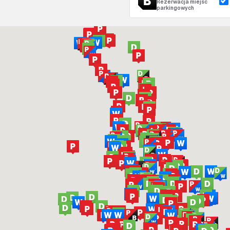
Rezerwacja miejsc
parkingowych