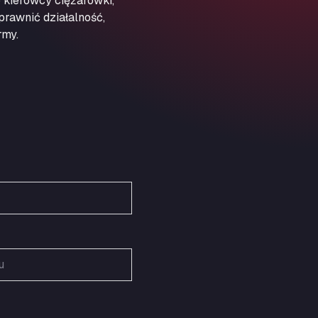
 kierowcy ciężarówki,
Obernburger Str. 127, 63811
prawnić działalność,
Ardleigh South Services
rmy.
a120 westbound, CO77SL
Area 47 Hermanos Rico
Autovia A4 km 47, 28300
Area de Servicio Agetrans
Autovia del Mediterraneo , 30850
Area Servicio Galp Las Bovedas
Autovia 5 KM 405, 7, 06006
Area Servidiesel S L
Calle Migjorn No 6, 12539
Arluno Truck Village
Via per Turbigo 69, 20004
Asapjobs
Objazdowa 35, 99-300
Ashford International Truck Stop
Unit 14 Waterbrook Park, TN24 0FL