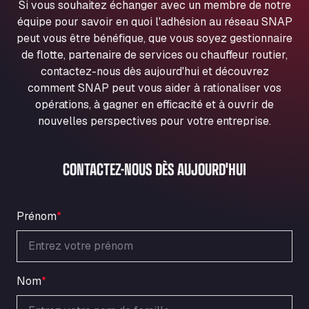
Si vous souhaitez échanger avec un membre de notre
Ul. Torunska 147, 85884
équipe pour savoir en quoi l'adhésion au réseau SNAP
Aqua Ariva GmbH
peut vous être bénéfique, que vous soyez gestionnaire
Marie-Curie-Straße 24, 68219
de flotte, partenaire de services ou chauffeur routier,
Aral Autohof Bockel
contactez-nous dès aujourd'hui et découvrez
An der Autobahn 1, 27404
comment SNAP peut vous aider à rationaliser vos
ARAL Autohof Bockenem
opérations, à gagner en efficacité et à ouvrir de
Oppelner Str. 1, 31167
nouvelles perspectives pour votre entreprise.
ARAL Autohof Merklingen
Nellinger Str. 24, 89188
CONTACTEZ-NOUS DÈS AUJOURD'HUI
ARAL Autohof Preis
Schellweilerstraße 1, 66871
ARAL Tankstelle - XXL Truckwash.de
Prénom
*
GmbH
Obernburger Str. 127, 63811
Ardleigh South Services
a120 westbound, CO77SL
Nom
*
Area 47 Hermanos Rico