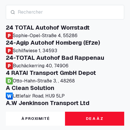
24 TOTAL Autohof Worrstadt
Sophie-Opel-Straße 4, 55286
24-Agip Autohof Homberg (Efze)
Schilfwiese 1, 34593
24-TOTAL Autohof Bad Rappenau
Buchäckerring 40, 74906
4 RATAI Transport GmbH Depot
Otto-Hahn-Straße 3, , 48268
A Clean Solution
Littlefair Road, HU9 5LP
A.W Jenkinson Transport Ltd
Progress House, ME11 5GA
A+G Nettetal - Depot Parking
À PROXIMITÉ
DE A À Z
Am Panneschopp 7, 41334