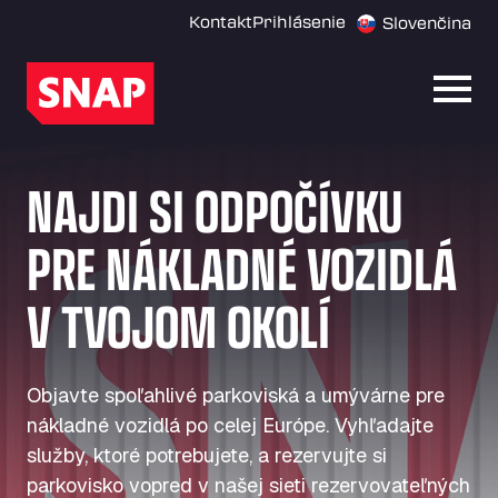
Kontakt
Prihlásenie
Slovenčina
Otvor
NAJDI SI ODPOČÍVKU
PRE NÁKLADNÉ VOZIDLÁ
V TVOJOM OKOLÍ
Objavte spoľahlivé parkoviská a umývárne pre
nákladné vozidlá po celej Európe. Vyhľadajte
služby, ktoré potrebujete, a rezervujte si
parkovisko vopred v našej sieti rezervovateľných