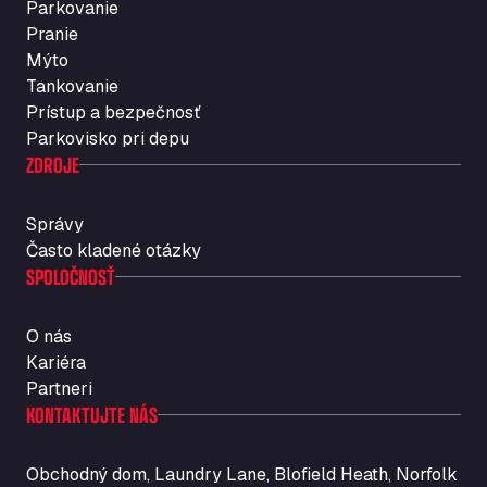
Parkovanie
Rosario
Pranie
Str. Vigentina, 205 km 5+380, 27010
Mýto
Autotransit Amann
Tankovanie
Auf dem Dreisch 8, 34346
Prístup a bezpečnosť
Avin Kominis
Parkovisko pri depu
Vasilikos Intersection E90, 46 100
ZDROJE
AW Jenkinson Runcorn Truck Parking
Ashville Way, WA7 3EZ
Správy
AWJ Penrith Truckstop
Často kladené otázky
SPOLOČNOSŤ
M6 J40, Penrith Industrial Estate, CA11 9EH
Backline Logistics Limited
Hill Barton Business park, EX5 1DR
O nás
Ballestas Flores
Kariéra
Ctra C 157 , 37009
Partneri
Ballinluig Services
KONTAKTUJTE NÁS
Ballinluig, PH9 0LG
Bapaume Truck House A1
Obchodný dom, Laundry Lane, Blofield Heath, Norfolk