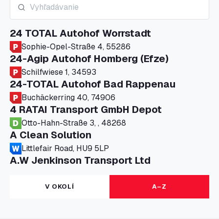
24 TOTAL Autohof Worrstadt
Sophie-Opel-Straße 4, 55286
24-Agip Autohof Homberg (Efze)
Schilfwiese 1, 34593
24-TOTAL Autohof Bad Rappenau
Buchäckerring 40, 74906
4 RATAI Transport GmbH Depot
Otto-Hahn-Straße 3, , 48268
A Clean Solution
Littlefair Road, HU9 5LP
A.W Jenkinson Transport Ltd
Progress House, ME11 5GA
A+G Nettetal - Depot Parking
V OKOLÍ
A–Z
Am Panneschopp 7, 41334
A1 Truckstop Colsterworth Ltd