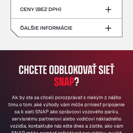
sobota
–
Bühlwiesenweg 15, 72221
piatok
–
CENY (BEZ DPH)
All 4 Trucks
nedeľa
–
Klaverbladstaat 21, 3560
sobota
–
ĎALŠIE INFORMÁCIE
American Truck Wash
Av. des Etats-Unis 90, 6041
nedeľa
–
Andamur Guarroman
Aut. A4 Salida 288 Pol. Ind. del Guadiel, 23210
Andamur La Junquera
CHCETE ODBLOKOVAŤ SIEŤ
AP7 Salida 2, C/ Bassegoda, 4, 17700
Andamur Pamplona
SNAP
?
A-15 Salida Imarcoain, 31119
Andamur San Roman II
Ak by ste sa chceli porozprávať s niekým z nášho
Aut A1 Exit 385, 01207
tímu o tom, aké výhody vám môže priniesť pripojenie
Anglia Motel
sa k sieti SNAP ako správcovi vozového parku,
Washway Road, PE12 8LT
servisnému partnerovi alebo vodičovi nákladného
Anpol Sp. z o.o.
vozidla, kontaktujte nás ešte dnes a zistite, ako vám
Ul. Torunska 147, 85884