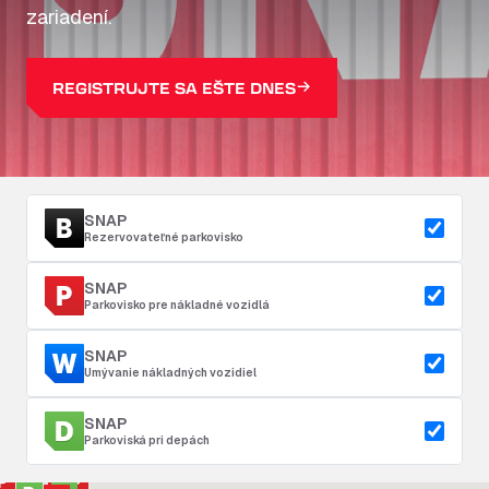
zariadení.
REGISTRUJTE SA EŠTE DNES
SNAP
Rezervovateľné parkovisko
SNAP
Parkovisko pre nákladné vozidlá
SNAP
Umývanie nákladných vozidiel
SNAP
Parkoviská pri depách