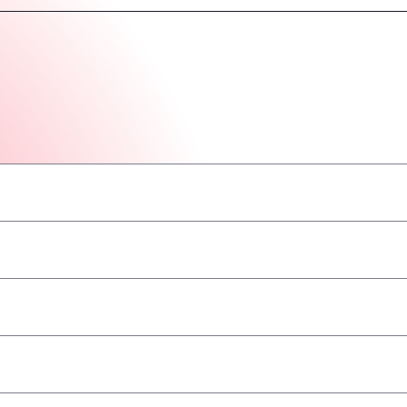
–
–
–
–
–
–
–