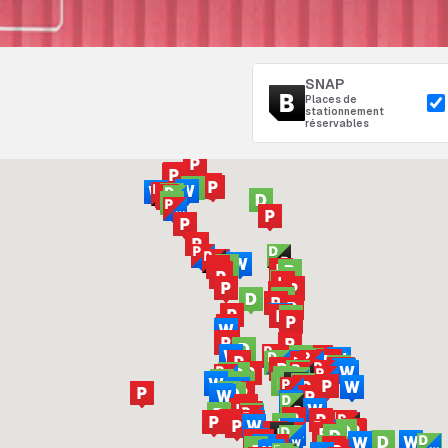
SNAP
Places de
stationnement
réservables