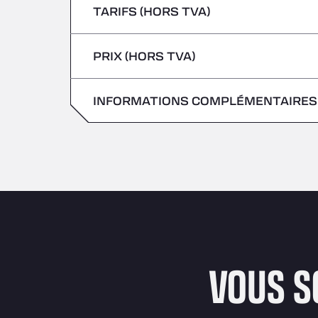
TARIFS (HORS TVA)
Véhicules transportant des marchandises
Vendredi
jeudi
PRIX (HORS TVA)
samedi
Vendredi
dimanche
INFORMATIONS COMPLÉMENTAIRES
samedi
dimanche
VOUS S