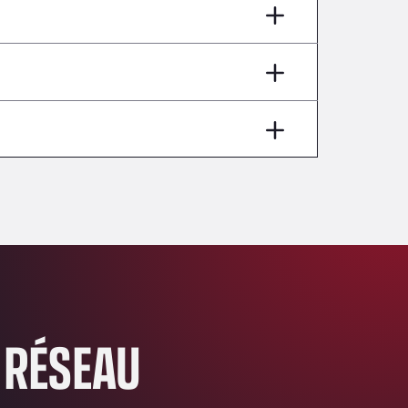
AP7 Salida 2, C/ Bassegoda, 4, 17700
Andamur Pamplona
A-15 Salida Imarcoain, 31119
Andamur San Roman II
Aut A1 Exit 385, 01207
Anglia Motel
Washway Road, PE12 8LT
Anpol Sp. z o.o.
Ul. Torunska 147, 85884
Aqua Ariva GmbH
Marie-Curie-Straße 24, 68219
Aral Autohof Bockel
An der Autobahn 1, 27404
ARAL Autohof Bockenem
 RÉSEAU
Oppelner Str. 1, 31167
ARAL Autohof Merklingen
Nellinger Str. 24, 89188