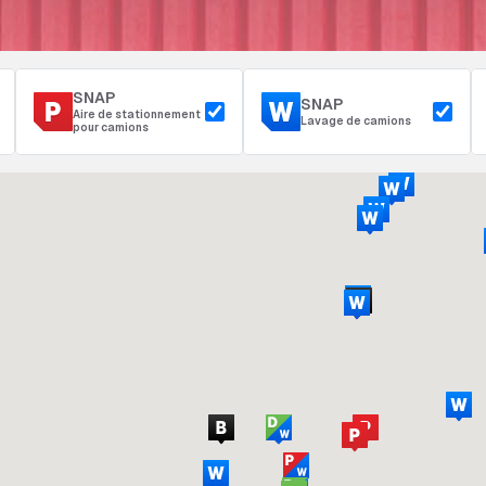
SNAP
SNAP
Aire de stationnement
Lavage de camions
pour camions