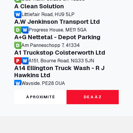
A Clean Solution
Littlefair Road, HU9 5LP
A.W Jenkinson Transport Ltd
Progress House, ME11 5GA
A+G Nettetal - Depot Parking
Am Panneschopp 7, 41334
A1 Truckstop Colsterworth Ltd
A151, Bourne Road, NG33 5JN
A14 Ellington Truck Wash - R J
Hawkins Ltd
Wayside, PE28 0UA
A19 Northbound Services (Exelby)
À PROXIMITÉ
DE A À Z
Ingleby Arncliffe, DL6 3JT
A19 Services North (Ron Perry)
A19 Services North, TS27 3HH
A19 Services South (Ron Perry)
A19 Services South, TS27 3HH