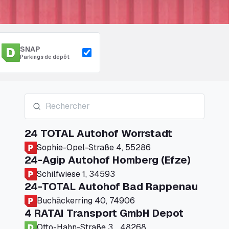
SNAP
Parkings de dépôt
24 TOTAL Autohof Worrstadt
Sophie-Opel-Straße 4, 55286
24-Agip Autohof Homberg (Efze)
Schilfwiese 1, 34593
24-TOTAL Autohof Bad Rappenau
Buchäckerring 40, 74906
4 RATAI Transport GmbH Depot
Otto-Hahn-Straße 3, , 48268