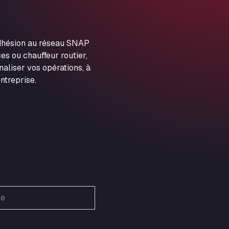
ARAL Autohof Preis
Schellweilerstraße 1, 66871
ARAL Tankstelle - XXL
adhésion au réseau SNAP
Truckwash.de GmbH
es ou chauffeur routier,
Obernburger Str. 127, 63811
aliser vos opérations, à
Ardleigh South Services
ntreprise.
a120 westbound, CO77SL
Area 47 Hermanos Rico
Autovia A4 km 47, 28300
Area de Servicio Agetrans
Autovia del Mediterraneo , 30850
Area Servicio Galp Las Bovedas
Autovia 5 KM 405, 7, 06006
Area Servidiesel S L
Calle Migjorn No 6, 12539
Arluno Truck Village
Via per Turbigo 69, 20004