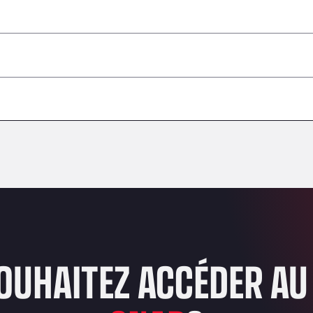
 dangereuses / ADR non acceptés
–
–
–
–
–
–
–
OUHAITEZ ACCÉDER AU