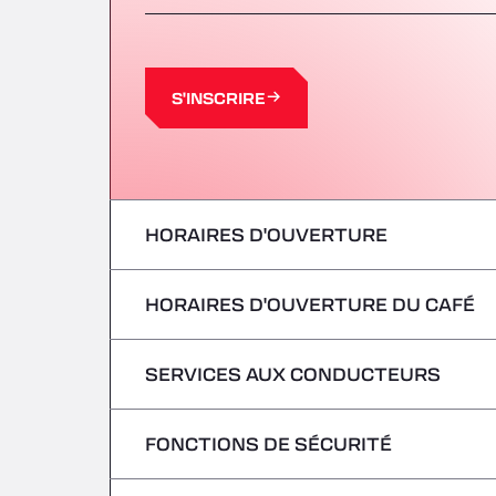
S'INSCRIRE
HORAIRES D'OUVERTURE
HORAIRES D'OUVERTURE DU CAFÉ
lundi
mardi
SERVICES AUX CONDUCTEURS
lundi
mercredi
mardi
FONCTIONS DE SÉCURITÉ
Pas de véhicules frigorifiques
jeudi
mercredi