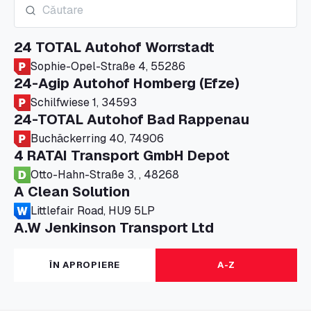
24 TOTAL Autohof Worrstadt
Sophie-Opel-Straße 4, 55286
24-Agip Autohof Homberg (Efze)
Schilfwiese 1, 34593
24-TOTAL Autohof Bad Rappenau
Buchäckerring 40, 74906
4 RATAI Transport GmbH Depot
Otto-Hahn-Straße 3, , 48268
A Clean Solution
Littlefair Road, HU9 5LP
A.W Jenkinson Transport Ltd
Progress House, ME11 5GA
A+G Nettetal - Depot Parking
ÎN APROPIERE
A-Z
Am Panneschopp 7, 41334
A1 Truckstop Colsterworth Ltd