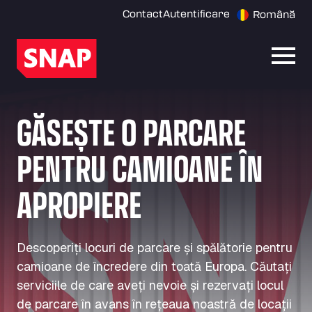
Contact
Autentificare
Română
Desch
GĂSEȘTE O PARCARE
PENTRU CAMIOANE ÎN
APROPIERE
Descoperiți locuri de parcare și spălătorie pentru
camioane de încredere din toată Europa. Căutați
serviciile de care aveți nevoie și rezervați locul
de parcare în avans în rețeaua noastră de locații