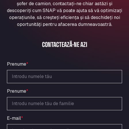
șofer de camion, contactați-ne chiar astăzi și
Aqua Ariva GmbH
descoperiți cum SNAP vă poate ajuta să vă optimizați
Marie-Curie-Straße 24, 68219
operațiunile, să creșteți eficiența și să deschideți noi
Aral Autohof Bockel
oportunități pentru afacerea dumneavoastră.
An der Autobahn 1, 27404
ARAL Autohof Bockenem
Oppelner Str. 1, 31167
CONTACTEAZĂ-NE AZI
ARAL Autohof Merklingen
Nellinger Str. 24, 89188
ARAL Autohof Preis
Prenume
*
Schellweilerstraße 1, 66871
ARAL Tankstelle - XXL Truckwash.de
GmbH
Prenume
*
Obernburger Str. 127, 63811
Ardleigh South Services
a120 westbound, CO77SL
Area 47 Hermanos Rico
E-mail
*
Autovia A4 km 47, 28300