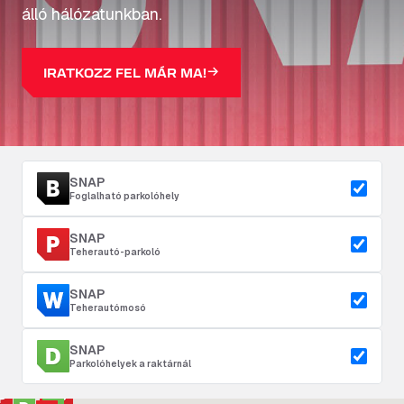
álló hálózatunkban.
IRATKOZZ FEL MÁR MA!
SNAP
Foglalható parkolóhely
SNAP
Teherautó-parkoló
SNAP
Teherautómosó
SNAP
Parkolóhelyek a raktárnál