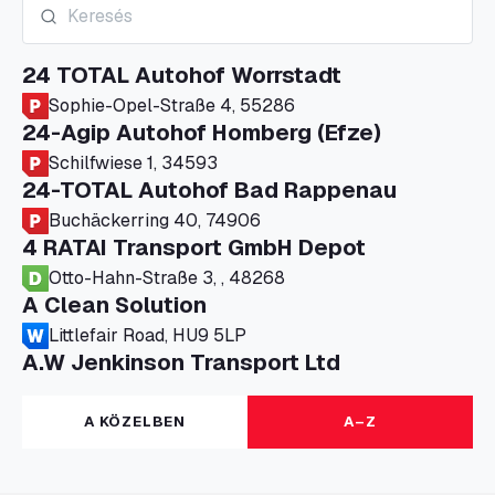
24 TOTAL Autohof Worrstadt
Sophie-Opel-Straße 4, 55286
24-Agip Autohof Homberg (Efze)
Schilfwiese 1, 34593
24-TOTAL Autohof Bad Rappenau
Buchäckerring 40, 74906
4 RATAI Transport GmbH Depot
Otto-Hahn-Straße 3, , 48268
A Clean Solution
Littlefair Road, HU9 5LP
A.W Jenkinson Transport Ltd
Progress House, ME11 5GA
A+G Nettetal - Depot Parking
A KÖZELBEN
A–Z
Am Panneschopp 7, 41334
A1 Truckstop Colsterworth Ltd