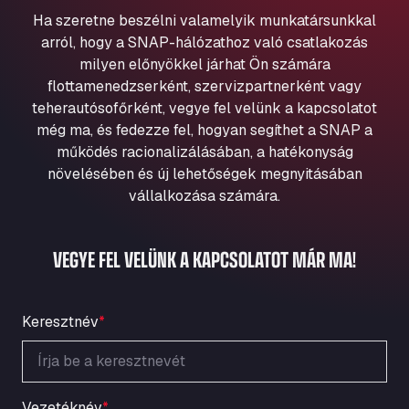
Aqua Ariva GmbH
Ha szeretne beszélni valamelyik munkatársunkkal
Marie-Curie-Straße 24, 68219
arról, hogy a SNAP-hálózathoz való csatlakozás
Aral Autohof Bockel
milyen előnyökkel járhat Ön számára
flottamenedzserként, szervizpartnerként vagy
An der Autobahn 1, 27404
ARAL Autohof Bockenem
teherautósofőrként, vegye fel velünk a kapcsolatot
még ma, és fedezze fel, hogyan segíthet a SNAP a
Oppelner Str. 1, 31167
működés racionalizálásában, a hatékonyság
ARAL Autohof Merklingen
növelésében és új lehetőségek megnyitásában
Nellinger Str. 24, 89188
vállalkozása számára.
ARAL Autohof Preis
Schellweilerstraße 1, 66871
ARAL Tankstelle - XXL Truckwash.de
VEGYE FEL VELÜNK A KAPCSOLATOT MÁR MA!
GmbH
Obernburger Str. 127, 63811
Ardleigh South Services
Keresztnév
*
a120 westbound, CO77SL
Area 47 Hermanos Rico
Autovia A4 km 47, 28300
Vezetéknév
*