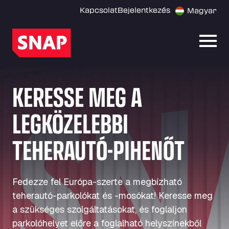
Kapcsolat
Bejelentkezés
Magyar
Menü
KERESSE MEG A
LEGKÖZELEBBI
TEHERAUTÓ-PIHENŐT
Fedezze fel Európa-szerte a megbízható
teherautó-parkolókat és -mosókat! Keresse meg
a szükséges szolgáltatásokat, és foglaljon
parkolóhelyet előre a foglalható helyszínekből