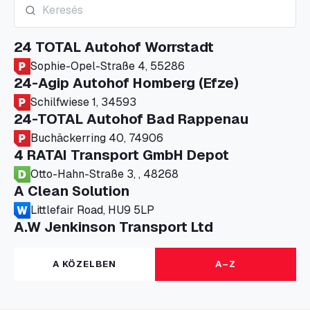
24 TOTAL Autohof Worrstadt
Sophie-Opel-Straße 4, 55286
24-Agip Autohof Homberg (Efze)
Schilfwiese 1, 34593
24-TOTAL Autohof Bad Rappenau
Buchäckerring 40, 74906
4 RATAI Transport GmbH Depot
Otto-Hahn-Straße 3, , 48268
A Clean Solution
Littlefair Road, HU9 5LP
A.W Jenkinson Transport Ltd
Progress House, ME11 5GA
A+G Nettetal - Depot Parking
A KÖZELBEN
A–Z
Am Panneschopp 7, 41334
A1 Truckstop Colsterworth Ltd