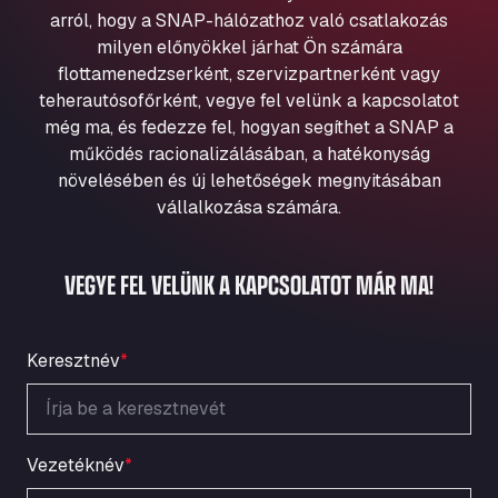
Aqua Ariva GmbH
arról, hogy a SNAP-hálózathoz való csatlakozás
milyen előnyökkel járhat Ön számára
Marie-Curie-Straße 24, 68219
Aral Autohof Bockel
flottamenedzserként, szervizpartnerként vagy
teherautósofőrként, vegye fel velünk a kapcsolatot
An der Autobahn 1, 27404
még ma, és fedezze fel, hogyan segíthet a SNAP a
ARAL Autohof Bockenem
működés racionalizálásában, a hatékonyság
Oppelner Str. 1, 31167
növelésében és új lehetőségek megnyitásában
ARAL Autohof Merklingen
vállalkozása számára.
Nellinger Str. 24, 89188
ARAL Autohof Preis
VEGYE FEL VELÜNK A KAPCSOLATOT MÁR MA!
Schellweilerstraße 1, 66871
ARAL Tankstelle - XXL Truckwash.de
GmbH
Keresztnév
*
Obernburger Str. 127, 63811
Ardleigh South Services
a120 westbound, CO77SL
Area 47 Hermanos Rico
Vezetéknév
*
Autovia A4 km 47, 28300