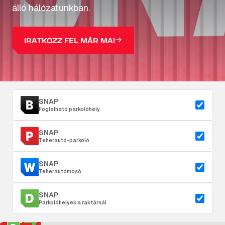
álló hálózatunkban.
IRATKOZZ FEL MÁR MA!
SNAP
Foglalható parkolóhely
SNAP
Teherautó-parkoló
SNAP
Teherautómosó
SNAP
Parkolóhelyek a raktárnál