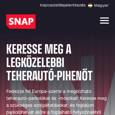
Kapcsolat
Bejelentkezés
Magyar
Menü
KERESSE MEG A
LEGKÖZELEBBI
TEHERAUTÓ-PIHENŐT
Fedezze fel Európa-szerte a megbízható
teherautó-parkolókat és -mosókat! Keresse meg
a szükséges szolgáltatásokat, és foglaljon
parkolóhelyet előre a foglalható helyszínekből