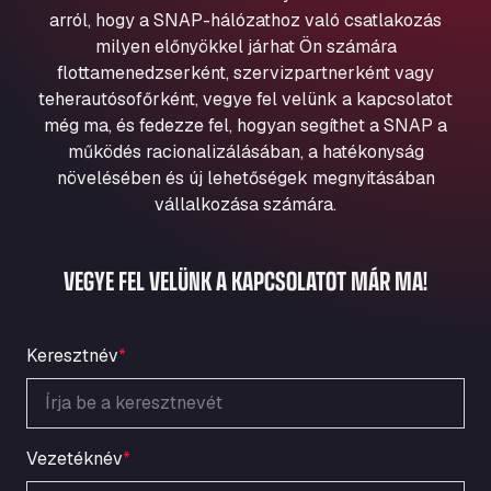
Aqua Ariva GmbH
arról, hogy a SNAP-hálózathoz való csatlakozás
milyen előnyökkel járhat Ön számára
Marie-Curie-Straße 24, 68219
Aral Autohof Bockel
flottamenedzserként, szervizpartnerként vagy
teherautósofőrként, vegye fel velünk a kapcsolatot
An der Autobahn 1, 27404
még ma, és fedezze fel, hogyan segíthet a SNAP a
ARAL Autohof Bockenem
működés racionalizálásában, a hatékonyság
Oppelner Str. 1, 31167
növelésében és új lehetőségek megnyitásában
ARAL Autohof Merklingen
vállalkozása számára.
Nellinger Str. 24, 89188
ARAL Autohof Preis
VEGYE FEL VELÜNK A KAPCSOLATOT MÁR MA!
Schellweilerstraße 1, 66871
ARAL Tankstelle - XXL Truckwash.de
GmbH
Keresztnév
*
Obernburger Str. 127, 63811
Ardleigh South Services
a120 westbound, CO77SL
Area 47 Hermanos Rico
Vezetéknév
*
Autovia A4 km 47, 28300