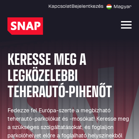
Kapcsolat
Bejelentkezés
Magyar
Menü
KERESSE MEG A
LEGKÖZELEBBI
TEHERAUTÓ-PIHENŐT
Fedezze fel Európa-szerte a megbízható
teherautó-parkolókat és -mosókat! Keresse meg
a szükséges szolgáltatásokat, és foglaljon
parkolóhelyet előre a foglalható helyszínekből