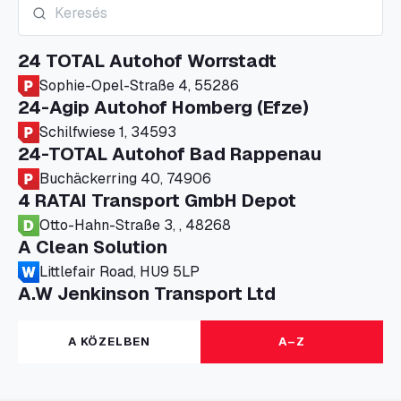
24 TOTAL Autohof Worrstadt
Sophie-Opel-Straße 4, 55286
24-Agip Autohof Homberg (Efze)
Schilfwiese 1, 34593
24-TOTAL Autohof Bad Rappenau
Buchäckerring 40, 74906
4 RATAI Transport GmbH Depot
Otto-Hahn-Straße 3, , 48268
A Clean Solution
Littlefair Road, HU9 5LP
A.W Jenkinson Transport Ltd
Progress House, ME11 5GA
A+G Nettetal - Depot Parking
A KÖZELBEN
A–Z
Am Panneschopp 7, 41334
A1 Truckstop Colsterworth Ltd