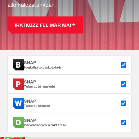
álló hálózatunkban.
IRATKOZZ FEL MÁR MA!
SNAP
Foglalható parkolóhely
SNAP
Teherautó-parkoló
SNAP
Teherautómosó
SNAP
Parkolóhelyek a raktárnál