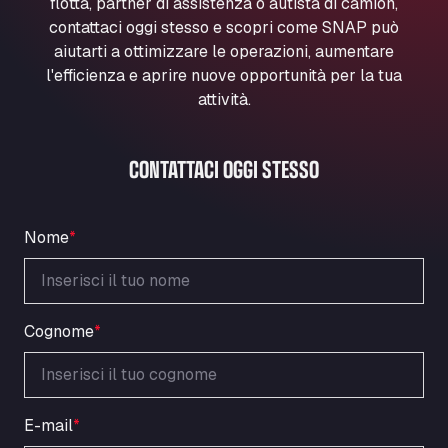
flotta, partner di assistenza o autista di camion,
Marie-Curie-Straße 24, 68219
contattaci oggi stesso e scopri come SNAP può
Aral Autohof Bockel
aiutarti a ottimizzare le operazioni, aumentare
An der Autobahn 1, 27404
l'efficienza e aprire nuove opportunità per la tua
ARAL Autohof Bockenem
attività.
Oppelner Str. 1, 31167
ARAL Autohof Merklingen
CONTATTACI OGGI STESSO
Nellinger Str. 24, 89188
ARAL Autohof Preis
Schellweilerstraße 1, 66871
Nome
*
ARAL Tankstelle - XXL Truckwash.de
GmbH
Obernburger Str. 127, 63811
Ardleigh South Services
Cognome
*
a120 westbound, CO77SL
Area 47 Hermanos Rico
Autovia A4 km 47, 28300
E-mail
*
Area de Servicio Agetrans