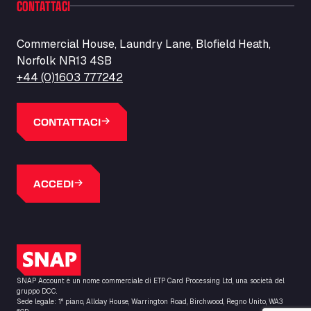
CONTATTACI
Barneys Diner
A18 Melton Ross Road, DN38 6LB
Bars Logistics Ltd
Commercial House, Laundry Lane, Blofield Heath,
Norfolk NR13 4SB
Elm Farm Depot, CO6 1HU
Bartrums Haulage & Storage
+44 (0)1603 777242
A140, Langton Green, IP23 7HS
Basiq Truck Cleaning Amsterdam
CONTATTACI
Bolstoen 9, 1046 AS
Basiq Truck Cleaning Echt
Fahrenheitweg 20, 6101 WR
ACCEDI
Basiq Truck Cleaning Hoogeveen
A.G. Bellstraat 35A, 7903 AD
Bathgate Truck & Car Wash
16 Inchmuir Road, EH48 2EP
Logo SNAP
Batim Truckstop
Lar Bck Z 7 Mennen, 8930
SNAP Account è un nome commerciale di ETP Card Processing Ltd, una società del
Baumann Spedition Dresden GmbH
gruppo DCC.
Sede legale: 1° piano, Allday House, Warrington Road, Birchwood, Regno Unito, WA3