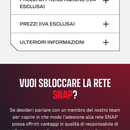
giovedì
–
All 4 Trucks
ESCLUSA)
Klaverbladstaat 21, 3560
Sabato
–
venerdì
–
American Truck Wash
PREZZI (IVA ESCLUSA)
domenica
–
Av. des Etats-Unis 90, 6041
Sabato
–
Andamur Guarroman
ULTERIORI INFORMAZIONI
Aut. A4 Salida 288 Pol. Ind. del Guadiel, 23210
domenica
–
Andamur La Junquera
AP7 Salida 2, C/ Bassegoda, 4, 17700
Andamur Pamplona
A-15 Salida Imarcoain, 31119
VUOI SBLOCCARE LA RETE
Andamur San Roman II
Aut A1 Exit 385, 01207
SNAP
?
Anglia Motel
Washway Road, PE12 8LT
Se desideri parlare con un membro del nostro team
Anpol Sp. z o.o.
per capire in che modo l'adesione alla rete SNAP
Ul. Torunska 147, 85884
possa offrirti vantaggi in qualità di responsabile di
Aqua Ariva GmbH