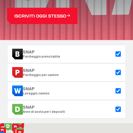
ISCRIVITI OGGI STESSO
SNAP
Parcheggio prenotabile
SNAP
Parcheggio per camion
SNAP
Lavaggio camion
SNAP
Aree di sosta per i depositi