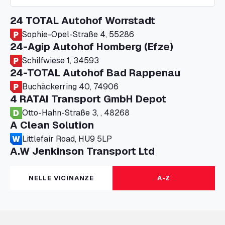
24 TOTAL Autohof Worrstadt
Sophie-Opel-Straße 4, 55286
24-Agip Autohof Homberg (Efze)
Schilfwiese 1, 34593
24-TOTAL Autohof Bad Rappenau
Buchäckerring 40, 74906
4 RATAI Transport GmbH Depot
Otto-Hahn-Straße 3, , 48268
A Clean Solution
Littlefair Road, HU9 5LP
A.W Jenkinson Transport Ltd
Progress House, ME11 5GA
A+G Nettetal - Depot Parking
NELLE VICINANZE
A-Z
Am Panneschopp 7, 41334
A1 Truckstop Colsterworth Ltd
A151, Bourne Road, NG33 5JN