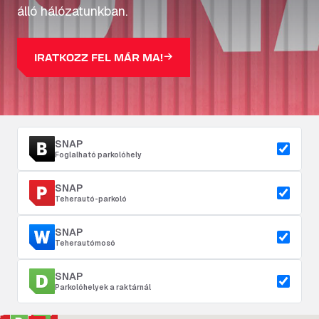
álló hálózatunkban.
IRATKOZZ FEL MÁR MA!
SNAP
Foglalható parkolóhely
SNAP
Teherautó-parkoló
SNAP
Teherautómosó
SNAP
Parkolóhelyek a raktárnál