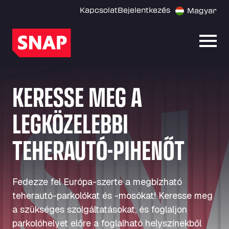
Kapcsolat
Bejelentkezés
Magyar
Menü
KERESSE MEG A
LEGKÖZELEBBI
TEHERAUTÓ-PIHENŐT
Fedezze fel Európa-szerte a megbízható
teherautó-parkolókat és -mosókat! Keresse meg
a szükséges szolgáltatásokat, és foglaljon
parkolóhelyet előre a foglalható helyszínekből