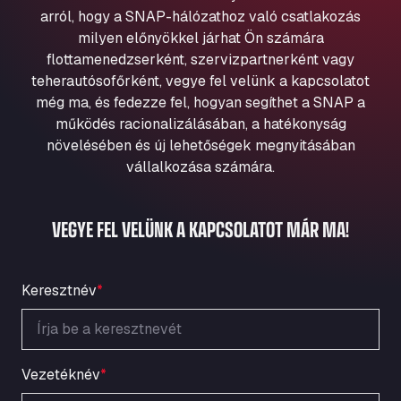
Aqua Ariva GmbH
arról, hogy a SNAP-hálózathoz való csatlakozás
milyen előnyökkel járhat Ön számára
Marie-Curie-Straße 24, 68219
Aral Autohof Bockel
flottamenedzserként, szervizpartnerként vagy
teherautósofőrként, vegye fel velünk a kapcsolatot
An der Autobahn 1, 27404
még ma, és fedezze fel, hogyan segíthet a SNAP a
ARAL Autohof Bockenem
működés racionalizálásában, a hatékonyság
Oppelner Str. 1, 31167
növelésében és új lehetőségek megnyitásában
ARAL Autohof Merklingen
vállalkozása számára.
Nellinger Str. 24, 89188
ARAL Autohof Preis
VEGYE FEL VELÜNK A KAPCSOLATOT MÁR MA!
Schellweilerstraße 1, 66871
ARAL Tankstelle - XXL Truckwash.de
GmbH
Keresztnév
*
Obernburger Str. 127, 63811
Ardleigh South Services
a120 westbound, CO77SL
Area 47 Hermanos Rico
Vezetéknév
*
Autovia A4 km 47, 28300