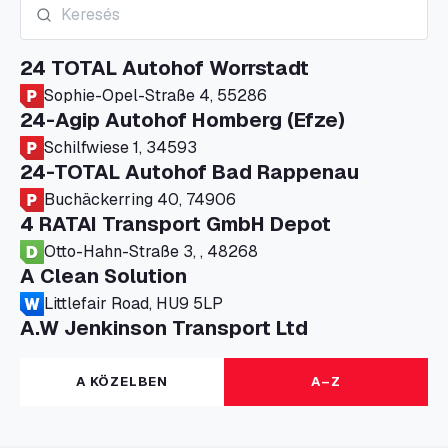
24 TOTAL Autohof Worrstadt
Sophie-Opel-Straße 4, 55286
24-Agip Autohof Homberg (Efze)
Schilfwiese 1, 34593
24-TOTAL Autohof Bad Rappenau
Buchäckerring 40, 74906
4 RATAI Transport GmbH Depot
Otto-Hahn-Straße 3, , 48268
A Clean Solution
Littlefair Road, HU9 5LP
A.W Jenkinson Transport Ltd
Progress House, ME11 5GA
A+G Nettetal - Depot Parking
A KÖZELBEN
A–Z
Am Panneschopp 7, 41334
A1 Truckstop Colsterworth Ltd