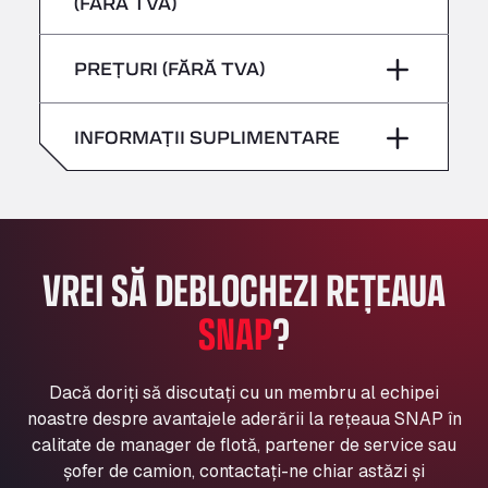
(FĂRĂ TVA)
Sâmbătă
–
Bühlwiesenweg 15, 72221
Vineri
–
All 4 Trucks
Duminică
–
PREȚURI (FĂRĂ TVA)
Sâmbătă
–
Klaverbladstaat 21, 3560
American Truck Wash
Duminică
–
INFORMAȚII SUPLIMENTARE
Av. des Etats-Unis 90, 6041
Andamur Guarroman
Aut. A4 Salida 288 Pol. Ind. del Guadiel, 23210
Andamur La Junquera
AP7 Salida 2, C/ Bassegoda, 4, 17700
VREI SĂ DEBLOCHEZI REȚEAUA
Andamur Pamplona
A-15 Salida Imarcoain, 31119
SNAP
?
Andamur San Roman II
Aut A1 Exit 385, 01207
Anglia Motel
Dacă doriți să discutați cu un membru al echipei
noastre despre avantajele aderării la rețeaua SNAP în
Washway Road, PE12 8LT
calitate de manager de flotă, partener de service sau
Anpol Sp. z o.o.
șofer de camion, contactați-ne chiar astăzi și
Ul. Torunska 147, 85884