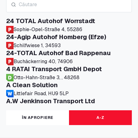
24 TOTAL Autohof Worrstadt
Sophie-Opel-Straße 4, 55286
24-Agip Autohof Homberg (Efze)
Schilfwiese 1, 34593
24-TOTAL Autohof Bad Rappenau
Buchäckerring 40, 74906
4 RATAI Transport GmbH Depot
Otto-Hahn-Straße 3, , 48268
A Clean Solution
Littlefair Road, HU9 5LP
A.W Jenkinson Transport Ltd
Progress House, ME11 5GA
A+G Nettetal - Depot Parking
ÎN APROPIERE
A-Z
Am Panneschopp 7, 41334
A1 Truckstop Colsterworth Ltd