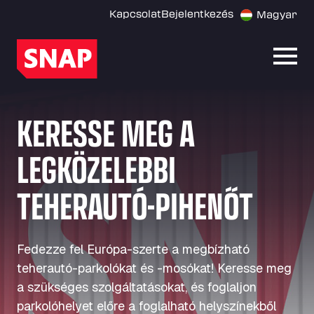
Kapcsolat
Bejelentkezés
Magyar
Menü
KERESSE MEG A
LEGKÖZELEBBI
TEHERAUTÓ-PIHENŐT
Fedezze fel Európa-szerte a megbízható
teherautó-parkolókat és -mosókat! Keresse meg
a szükséges szolgáltatásokat, és foglaljon
parkolóhelyet előre a foglalható helyszínekből