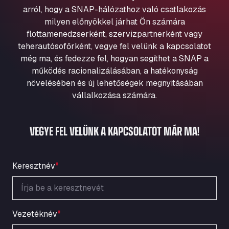
Aqua Ariva GmbH
arról, hogy a SNAP-hálózathoz való csatlakozás
milyen előnyökkel járhat Ön számára
Marie-Curie-Straße 24, 68219
Aral Autohof Bockel
flottamenedzserként, szervizpartnerként vagy
teherautósofőrként, vegye fel velünk a kapcsolatot
An der Autobahn 1, 27404
még ma, és fedezze fel, hogyan segíthet a SNAP a
ARAL Autohof Bockenem
működés racionalizálásában, a hatékonyság
Oppelner Str. 1, 31167
növelésében és új lehetőségek megnyitásában
ARAL Autohof Merklingen
vállalkozása számára.
Nellinger Str. 24, 89188
ARAL Autohof Preis
VEGYE FEL VELÜNK A KAPCSOLATOT MÁR MA!
Schellweilerstraße 1, 66871
ARAL Tankstelle - XXL Truckwash.de
GmbH
Keresztnév
*
Obernburger Str. 127, 63811
Ardleigh South Services
a120 westbound, CO77SL
Area 47 Hermanos Rico
Vezetéknév
*
Autovia A4 km 47, 28300