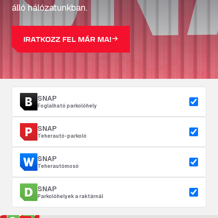
álló hálózatunkban.
IRATKOZZ FEL MÁR MA!
SNAP
Foglalható parkolóhely
SNAP
Teherautó-parkoló
SNAP
Teherautómosó
SNAP
Parkolóhelyek a raktárnál