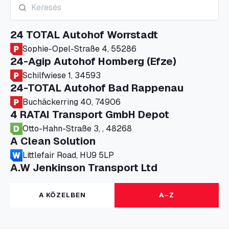
24 TOTAL Autohof Worrstadt
Sophie-Opel-Straße 4, 55286
24-Agip Autohof Homberg (Efze)
Schilfwiese 1, 34593
24-TOTAL Autohof Bad Rappenau
Buchäckerring 40, 74906
4 RATAI Transport GmbH Depot
Otto-Hahn-Straße 3, , 48268
A Clean Solution
Littlefair Road, HU9 5LP
A.W Jenkinson Transport Ltd
Progress House, ME11 5GA
A+G Nettetal - Depot Parking
A KÖZELBEN
A–Z
Am Panneschopp 7, 41334
A1 Truckstop Colsterworth Ltd