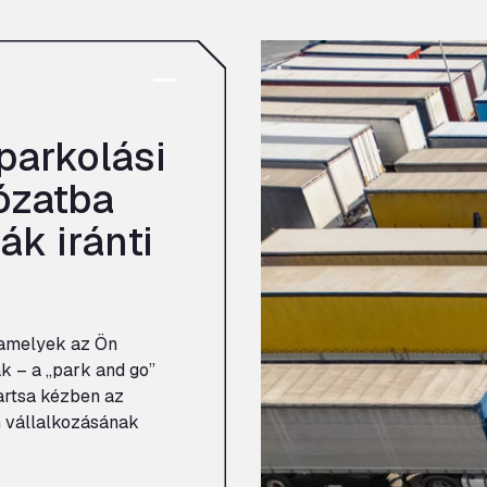
parkolási
lózatba
ák iránti
 amelyek az Ön
 – a „park and go”
artsa kézben az
n vállalkozásának