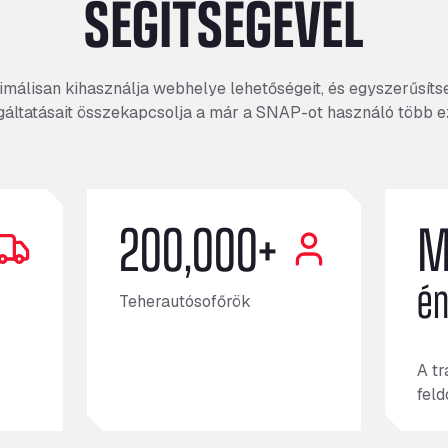
SEGÍTSÉGÉVEL
imálisan kihasználja webhelye lehetőségeit, és egyszerűsítse
lgáltatásait összekapcsolja a már a SNAP-ot használó több ez
200,000+
M
é
Teherautósofőrök
A t
fel