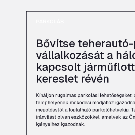
PARKOLÁS
Bővítse teherautó-
vállalkozását a há
kapcsolt járműflott
kereslet révén
Kínáljon rugalmas parkolási lehetőségeket,
telephelyének működési módjához igazodnak
megoldástól a foglalható parkolóhelyekig. T
irányítást olyan eszközökkel, amelyek az Ö
igényeihez igazodnak.