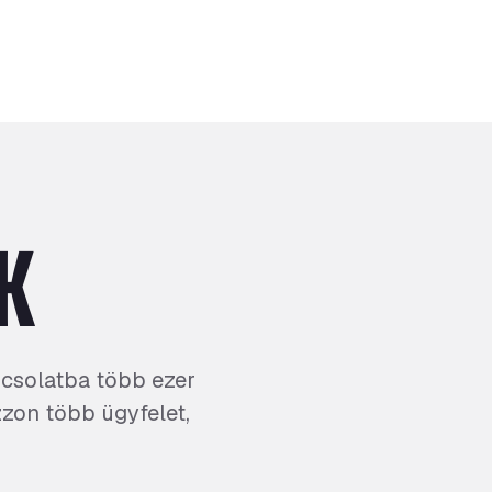
K
pcsolatba több ezer
zzon több ügyfelet,