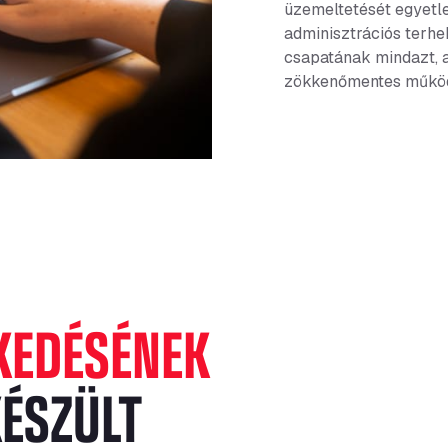
üzemeltetését egyetlen
adminisztrációs terhek
csapatának mindazt, 
zökkenőmentes műkö
KEDÉSÉNEK
ÉSZÜLT