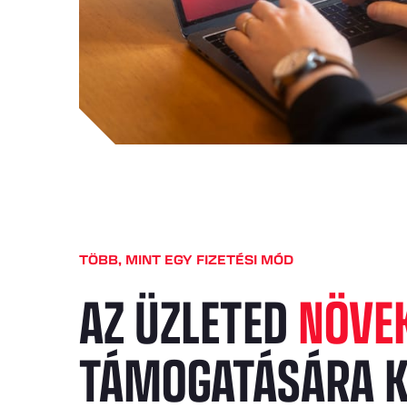
TÖBB, MINT EGY FIZETÉSI MÓD
AZ ÜZLETED
NÖVE
TÁMOGATÁSÁRA K