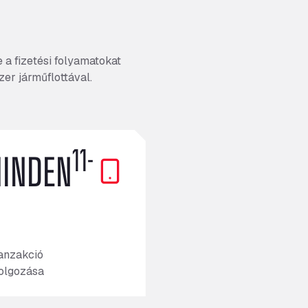
 a fizetési folyamatokat
er járműflottával.
11-
INDEN
n
ranzakció
dolgozása