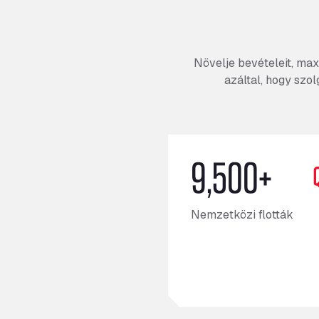
Növelje bevételeit, max
azáltal, hogy szo
9,500+
Nemzetközi flották