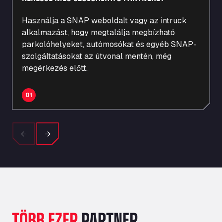
REGISZTRÁLJON
Használja a SNAP weboldalt vagy az intruck
REGISZTRÁLJON
TOVÁBBI INFORMÁCIÓK
alkalmazást, hogy
megtalálja
megbízható
parkolóhelyeket, autómosókat és egyéb SNAP-
szolgáltatásokat az útvonal mentén, még
REGISZTRÁLJON
megérkezés előtt.
01
Previous
Next
TÖBB EZER
PARTNER