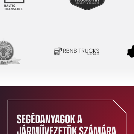
SEGÉDANYAGOK A
JÁRMŰVEZETŐK SZÁMÁRA