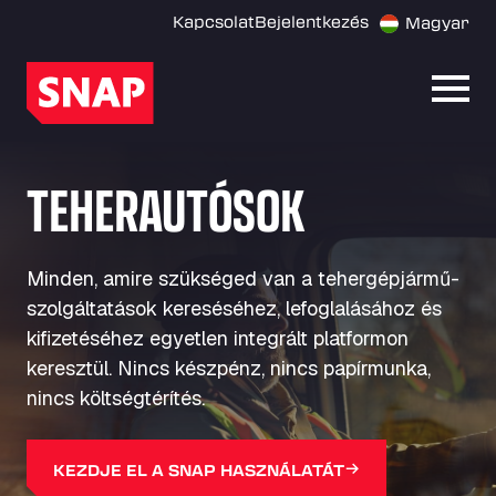
Kapcsolat
Bejelentkezés
Magyar
Menü
TEHERAUTÓSOK
Minden, amire szükséged van a tehergépjármű-
szolgáltatások kereséséhez, lefoglalásához és
kifizetéséhez egyetlen integrált platformon
keresztül. Nincs készpénz, nincs papírmunka,
nincs költségtérítés.
KEZDJE EL A SNAP HASZNÁLATÁT