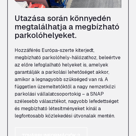
Utazása során könnyedén
megtalálhatja a megbízható
parkolóhelyeket.
Hozzáférés Európa-szerte kiterjedt,
megbízható parkolóhely-hálózathoz, beleértve
az előre lefoglalható helyeket is, amelyek
garantálják a parkolási lehetőséget akkor,
amikor a legnagyobb szükséged van rá. A
független üzemeltetőktől a nagy nemzetközi
parkolási vállalatcsoportokig – a SNAP
szélesebb választékot, nagyobb lefedettséget
és megbízható létesítményeket kínál a
legfontosabb közlekedési útvonalak mentén.
TOVÁBBI INFORMÁCIÓK