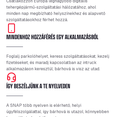
Csatlakozzon Európa legnagyobb digitális
tehergépjármű-szolgáltatási hálózatához, ahol
minden nap megbízható helyszínekhez és alapvető
szolgáltatásokhoz férhet hozzá.
MINDENHOZ HOZZÁFÉRÉS EGY ALKALMAZÁSBÓL
Foglalj parkolóhelyet, keress szolgáltatásokat, kezelj
fizetéseket, és maradj kapcsolatban az intruck
alkalmazáson keresztül, bárhová is visz az utad.
ÍGY BESZÉLJÜNK A TE NYELVEDEN
A SNAP több nyelven is elérhető, helyi
ügyfélszolgálattal, így bárhová is utazol, könnyebben