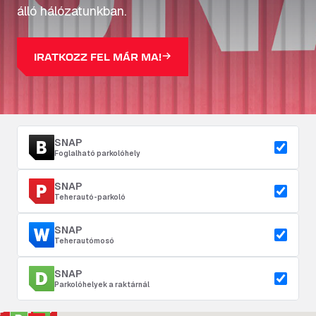
álló hálózatunkban.
IRATKOZZ FEL MÁR MA!
SNAP
Foglalható parkolóhely
SNAP
Teherautó-parkoló
SNAP
Teherautómosó
SNAP
Parkolóhelyek a raktárnál