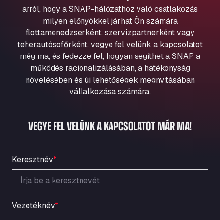
Aqua Ariva GmbH
arról, hogy a SNAP-hálózathoz való csatlakozás
milyen előnyökkel járhat Ön számára
Marie-Curie-Straße 24, 68219
Aral Autohof Bockel
flottamenedzserként, szervizpartnerként vagy
teherautósofőrként, vegye fel velünk a kapcsolatot
An der Autobahn 1, 27404
még ma, és fedezze fel, hogyan segíthet a SNAP a
ARAL Autohof Bockenem
működés racionalizálásában, a hatékonyság
Oppelner Str. 1, 31167
növelésében és új lehetőségek megnyitásában
ARAL Autohof Merklingen
vállalkozása számára.
Nellinger Str. 24, 89188
ARAL Autohof Preis
VEGYE FEL VELÜNK A KAPCSOLATOT MÁR MA!
Schellweilerstraße 1, 66871
ARAL Tankstelle - XXL Truckwash.de
GmbH
Keresztnév
*
Obernburger Str. 127, 63811
Ardleigh South Services
a120 westbound, CO77SL
Area 47 Hermanos Rico
Vezetéknév
*
Autovia A4 km 47, 28300