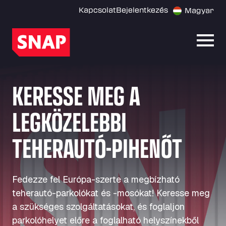
Kapcsolat
Bejelentkezés
Magyar
Menü
KERESSE MEG A
LEGKÖZELEBBI
TEHERAUTÓ-PIHENŐT
Fedezze fel Európa-szerte a megbízható
teherautó-parkolókat és -mosókat! Keresse meg
a szükséges szolgáltatásokat, és foglaljon
parkolóhelyet előre a foglalható helyszínekből