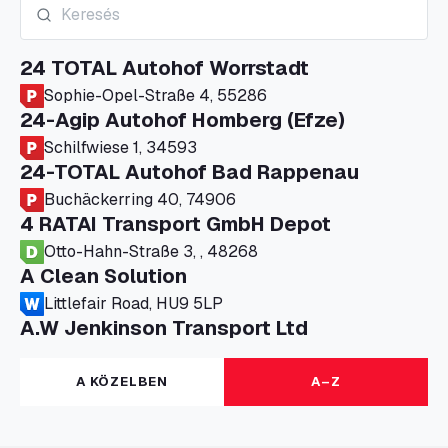
24 TOTAL Autohof Worrstadt
Sophie-Opel-Straße 4, 55286
24-Agip Autohof Homberg (Efze)
Schilfwiese 1, 34593
24-TOTAL Autohof Bad Rappenau
Buchäckerring 40, 74906
4 RATAI Transport GmbH Depot
Otto-Hahn-Straße 3, , 48268
A Clean Solution
Littlefair Road, HU9 5LP
A.W Jenkinson Transport Ltd
Progress House, ME11 5GA
A+G Nettetal - Depot Parking
A KÖZELBEN
A–Z
Am Panneschopp 7, 41334
A1 Truckstop Colsterworth Ltd